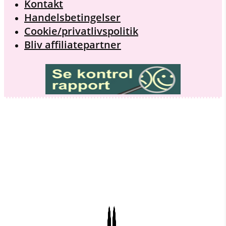
Kontakt
Handelsbetingelser
Cookie/privatlivspolitik
Bliv affiliatepartner