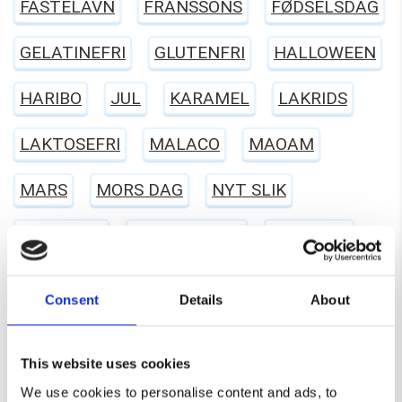
FASTELAVN
FRANSSONS
FØDSELSDAG
GELATINEFRI
GLUTENFRI
HALLOWEEN
HARIBO
JUL
KARAMEL
LAKRIDS
LAKTOSEFRI
MALACO
MAOAM
MARS
MORS DAG
NYT SLIK
RED BAND
SALTLAKRIDS
SKITTLES
SKUM
SLIKAWAY
Consent
Details
About
SLIK KASSER (KØB 2 KG.)
SLIKKEPIND
This website uses cookies
SLIKPOSER
SUKKERFRI SLIK
SURT SLIK
We use cookies to personalise content and ads, to