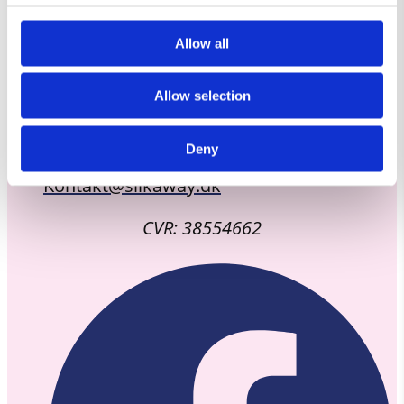
Allow all
Allow selection
Deny
Kontakt@slikaway.dk
CVR: 38554662