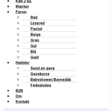
Køb 2 kg.
Mærker
Farver
Rød
Lyserød
Pastel
Beige
Grøn
Gul
Blå
Guld
Højtider
Send en gave
Gavekurve
Babyshower/Barnedåb
Fødselsdag
B2B
Om
Kontakt