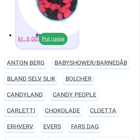
Donkers Bær
kr.
6,00
Put i pose
ANTON BERG
BABYSHOWER/BARNEDÅB
BLAND SELV SLIK
BOLCHER
CANDYLAND
CANDY PEOPLE
CARLETTI
CHOKOLADE
CLOETTA
ERHVERV
EVERS
FARS DAG