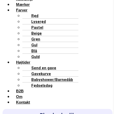
Mærker
Farver
Rød
Lyserød
Pastel
Beige
Grøn
Gul
Blå
Guld
Højtider
Send en gave
Gavekurve
Babyshower/Barnedåb
Fødselsdag
B2B
Om
Kontakt