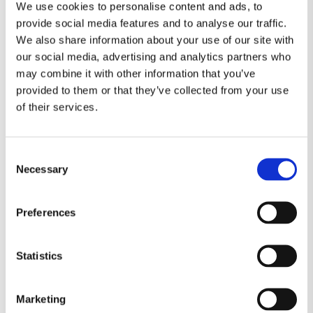
We use cookies to personalise content and ads, to
HARIBO
JUL
KARAMEL
LAKRIDS
provide social media features and to analyse our traffic.
We also share information about your use of our site with
LAKTOSEFRI
MALACO
MAOAM
our social media, advertising and analytics partners who
may combine it with other information that you’ve
MARS
MORS DAG
NYT SLIK
provided to them or that they’ve collected from your use
of their services.
RED BAND
SALTLAKRIDS
SKITTLES
Consent
SKUM
SLIKAWAY
Necessary
Selection
SLIK KASSER (KØB 2 KG.)
SLIKKEPIND
Preferences
SLIKPOSER
SUKKERFRI SLIK
SURT SLIK
Statistics
TILBUD
TOMS
TROLLI
Marketing
TYGGEGUMMI
VEGANSK
VINGUMMI