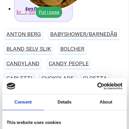
Euro Chokolademønter
kr.
7,99
Put i pose
ANTON BERG
BABYSHOWER/BARNEDÅB
BLAND SELV SLIK
BOLCHER
CANDYLAND
CANDY PEOPLE
CARLETTI
CHOKOLADE
CLOETTA
ERHVERV
EVERS
FARS DAG
Consent
Details
About
FASTELAVN
FRANSSONS
FØDSELSDAG
GELATINEFRI
GLUTENFRI
HALLOWEEN
This website uses cookies