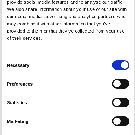
provide social media features and to analyse our traffic.
GELATINE SVIN
Ja
We also share information about your use of our site with
our social media, advertising and analytics partners who
may combine it with other information that you’ve
Se alt bland selv slik
provided to them or that they’ve collected from your use
of their services.
Consent
Necessary
Selection
ANTON BERG
BABYSHOWER/BARNEDÅB
Preferences
BLAND SELV SLIK
BOLCHER
CANDYLAND
Statistics
CANDY PEOPLE
CARLETTI
CHOKOLADE
Marketing
CLOETTA
ERHVERV
EVERS
FARS DAG