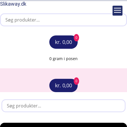
Slikaway.dk
0
kr. 0,00
0 gram i posen
0
kr. 0,00
Menu