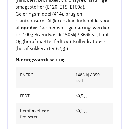
(hindbær, brombær, citronsyre), naturlige
smagsstoffer (E120, E15, E160a).
Geleringsmiddel (414), brug en
plantebaseret Af (kokos kan indeholde spor
af
nødder
. Gennemsnitlige næringsværdier
pr. 100g Brændværdi 1506kJ / 369keal, Foot
Og (heraf mættet fedt og), Kulhydratpose
(heraf sukkerarter 67g) )
Næringsværdi
pr. 100g
ENERGI
1486 kJ / 350
kcal.
FEDT
<0,5 g.
heraf mættede
<0,1 g.
fedtsyrer