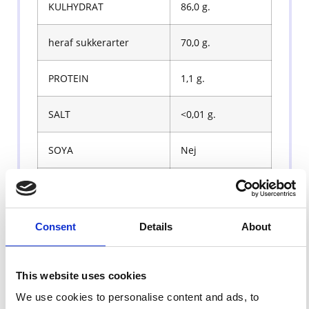
KULHYDRAT
86,0 g.
heraf sukkerarter
70,0 g.
PROTEIN
1,1 g.
SALT
<0,01 g.
SOYA
Nej
NØDDER
Nej
JORDNØDDER
Nej
Consent
Details
About
MÆLK
Nej
This website uses cookies
GLUTEN
Nej
We use cookies to personalise content and ads, to