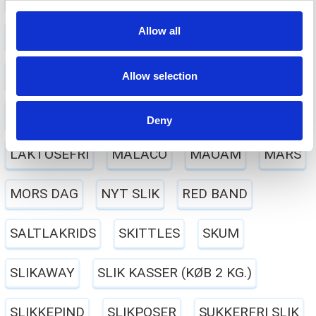
Allow all
FASTELAVN
FRANSSONS
FØDSELSDAG
GELATINEFRI
GLUTENFRI
HALLOWEEN
Allow selection
HARIBO
JUL
KARAMEL
LAKRIDS
Deny
LAKTOSEFRI
MALACO
MAOAM
MARS
MORS DAG
NYT SLIK
RED BAND
SALTLAKRIDS
SKITTLES
SKUM
SLIKAWAY
SLIK KASSER (KØB 2 KG.)
SLIKKEPIND
SLIKPOSER
SUKKERFRI SLIK