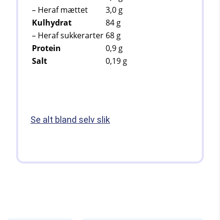
– Heraf mættet
3,0 g
Kulhydrat
84
g
– Heraf sukkerarter
68
g
Protein
0,9
g
Salt
0,19
g
Se alt bland selv slik