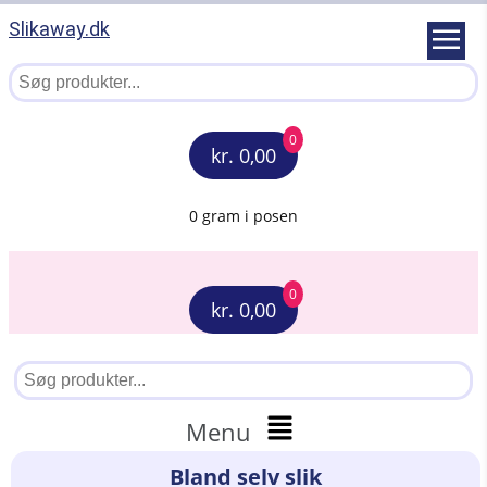
Slikaway.dk
0
kr. 0,00
0 gram i posen
0
kr. 0,00
Menu
Bland selv slik