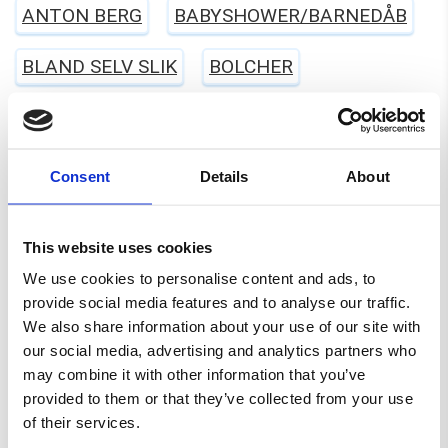
ANTON BERG
BABYSHOWER/BARNEDÅB
BLAND SELV SLIK
BOLCHER
CANDYLAND
CANDY PEOPLE
CARLETTI
CHOKOLADE
CLOETTA
Consent
Details
About
ERHVERV
EVERS
FARS DAG
This website uses cookies
FASTELAVN
FRANSSONS
FØDSELSDAG
We use cookies to personalise content and ads, to
provide social media features and to analyse our traffic.
GELATINEFRI
GLUTENFRI
HALLOWEEN
We also share information about your use of our site with
our social media, advertising and analytics partners who
HARIBO
JUL
KARAMEL
LAKRIDS
may combine it with other information that you’ve
provided to them or that they’ve collected from your use
LAKTOSEFRI
MALACO
MAOAM
of their services.