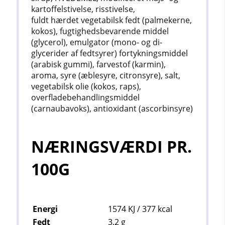
kartoffelstivelse, risstivelse,
fuldt hærdet vegetabilsk fedt (palmekerne,
kokos), fugtighedsbevarende middel
(glycerol), emulgator (mono- og di-
glycerider af fedtsyrer) fortykningsmiddel
(arabisk gummi), farvestof (karmin),
aroma, syre (æblesyre, citronsyre), salt,
vegetabilsk olie (kokos, raps),
overfladebehandlingsmiddel
(carnaubavoks), antioxidant (ascorbinsyre)
NÆRINGSVÆRDI PR.
100G
Energi
1574 KJ / 377
kcal
Fedt
3,2 g