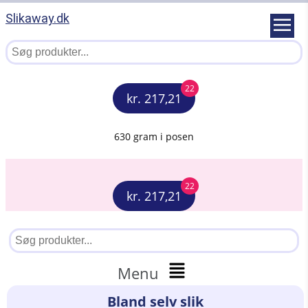
Slikaway.dk
22
kr. 217,21
630 gram i posen
22
kr. 217,21
Menu
Bland selv slik