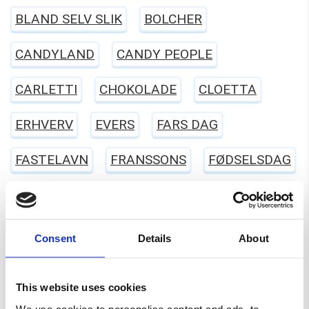
BLAND SELV SLIK
BOLCHER
CANDYLAND
CANDY PEOPLE
CARLETTI
CHOKOLADE
CLOETTA
ERHVERV
EVERS
FARS DAG
FASTELAVN
FRANSSONS
FØDSELSDAG
GELATINEFRI
GLUTENFRI
HALLOWEEN
HARIBO
JUL
KARAMEL
LAKRIDS
Consent
Details
About
LAKTOSEFRI
MALACO
MAOAM
This website uses cookies
MARS
MORS DAG
NYT SLIK
We use cookies to personalise content and ads, to