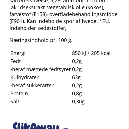
kartoffelstivelse, 5,2% ammoniumchlorid,
lakridsekstrakt, vegetabilsk olie (kokos),
farvestof (E153), overfladebehandlingsmiddel
(E901). Kan indeholde spor af hvede. *EU.
Indeholder sødestoffer,
Næringsindhold pr. 100 g.
Energi
850 kJ / 205 kcal
Fedt
0,2g
-heraf mættede fedtsyrer
0,2g
Kulhydrater
63g
-heraf sukkerarter
0,2g
Protein
0,8g
Salt
0,30g
SlikAway –