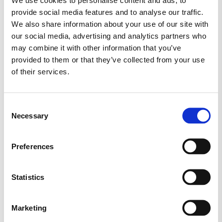
provide social media features and to analyse our traffic.
RED BAND
SALTLAKRIDS
SKITTLES
We also share information about your use of our site with
our social media, advertising and analytics partners who
SKUM
SLIKAWAY
may combine it with other information that you’ve
provided to them or that they’ve collected from your use
SLIK KASSER (KØB 2 KG.)
SLIKKEPIND
of their services.
SLIKPOSER
SUKKERFRI SLIK
SURT SLIK
Consent
Necessary
Selection
TILBUD
TOMS
TROLLI
TYGGEGUMMI
VEGANSK
VINGUMMI
Preferences
VIVIL
Statistics
Marketing
Lovvej,