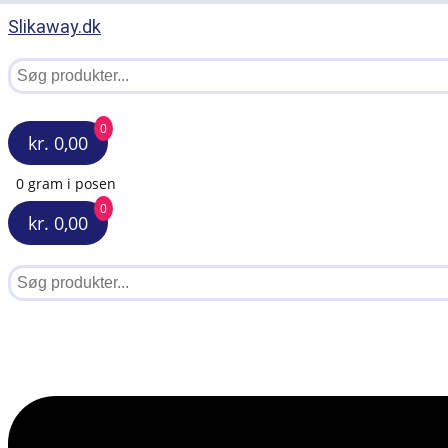
Slikaway.dk
0
kr. 0,00
0 gram i posen
0
kr. 0,00
Menu