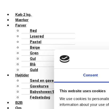
Køb 2 kg.
Mærker
Farver
Rød
Lyserød
Pastel
Beige
Grøn
Gul
Blå
Guld
Højtider
Consent
Send en gave
Gavekurve
This website uses cookies
Babyshower/Barnedåb
Fødselsdag
We use cookies to personalis
B2B
information about your use of
Om