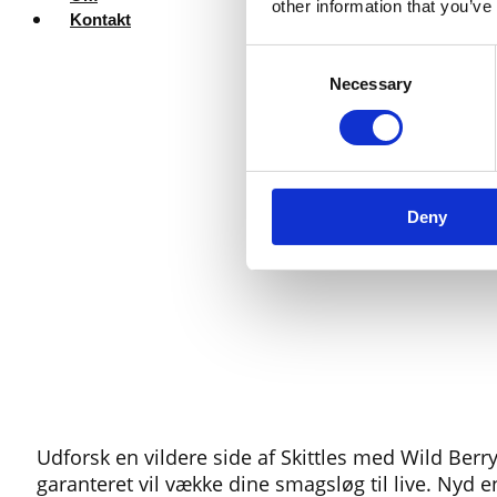
other information that you’ve
Kontakt
Consent
Necessary
Selection
Deny
Udforsk en vildere side af Skittles med Wild Ber
garanteret vil vække dine smagsløg til live. Ny