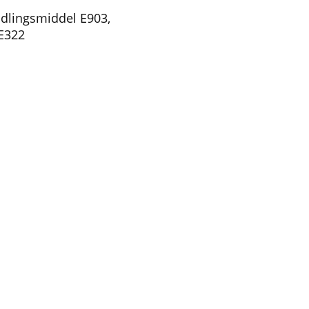
ndlingsmiddel E903,
 E322