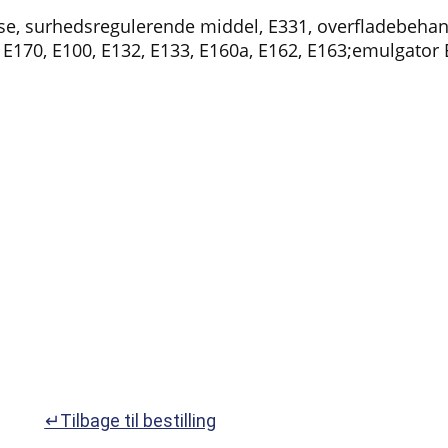
else, surhedsregulerende middel, E331, overfladebeha
er E170, E100, E132, E133, E160a, E162, E163;emulgator
↵Tilbage til bestilling