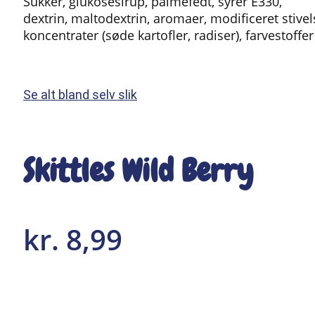
Sukker, glukosesirup, palmefedt, syrer E330,
dextrin, maltodextrin, aromaer, modificeret stiv
koncentrater (søde kartofler, radiser), farvestoff
Se alt bland selv slik
Skittles Wild Berry
kr.
8,99