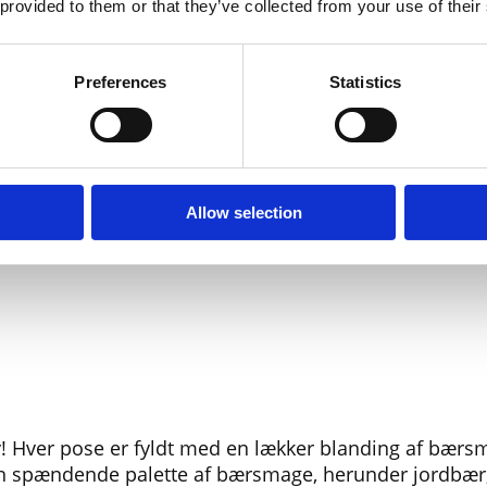
 provided to them or that they’ve collected from your use of their
Bland selv slik
Slikhylden
Tilbud
Preferences
Statistics
Allow selection
ry! Hver pose er fyldt med en lækker blanding af bærs
d en spændende palette af bærsmage, herunder jordbær