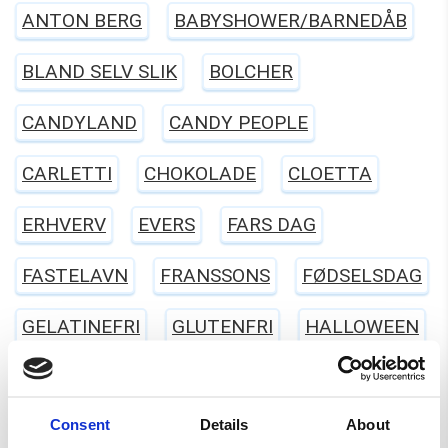
ANTON BERG
BABYSHOWER/BARNEDÅB
BLAND SELV SLIK
BOLCHER
CANDYLAND
CANDY PEOPLE
CARLETTI
CHOKOLADE
CLOETTA
ERHVERV
EVERS
FARS DAG
FASTELAVN
FRANSSONS
FØDSELSDAG
GELATINEFRI
GLUTENFRI
HALLOWEEN
HARIBO
JUL
KARAMEL
LAKRIDS
Consent
Details
About
LAKTOSEFRI
MALACO
MAOAM