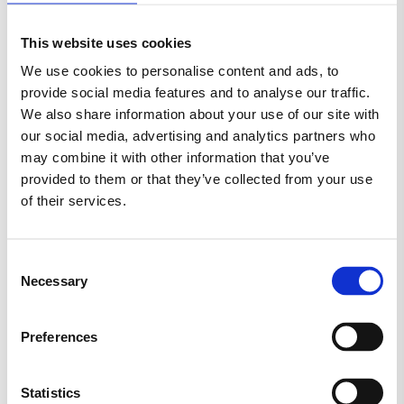
MARS
MORS DAG
NYT SLIK
This website uses cookies
We use cookies to personalise content and ads, to
RED BAND
SALTLAKRIDS
SKITTLES
provide social media features and to analyse our traffic.
We also share information about your use of our site with
SKUM
SLIKAWAY
our social media, advertising and analytics partners who
may combine it with other information that you’ve
SLIK KASSER (KØB 2 KG.)
SLIKKEPIND
provided to them or that they’ve collected from your use
of their services.
SLIKPOSER
SUKKERFRI SLIK
SURT SLIK
TILBUD
TOMS
TROLLI
Consent
Necessary
Selection
TYGGEGUMMI
VEGANSK
VINGUMMI
Preferences
VIVIL
Statistics