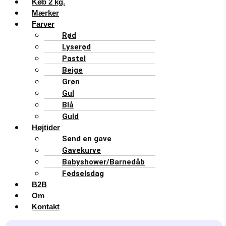
Køb 2 kg.
Mærker
Farver
Rød
Lyserød
Pastel
Beige
Grøn
Gul
Blå
Guld
Højtider
Send en gave
Gavekurve
Babyshower/Barnedåb
Fødselsdag
B2B
Om
Kontakt