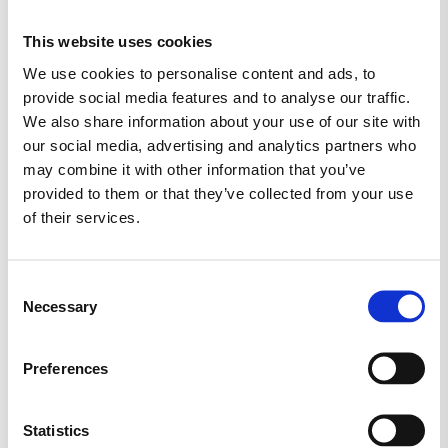
daglige glæder. Bestil i dag hos Slikaway og
mærk forskellen med hver eneste bid. Gør
This website uses cookies
din dag lidt sødere med Red Band Sure
We use cookies to personalise content and ads, to
Vingummi Tunger!
provide social media features and to analyse our traffic.
We also share information about your use of our site with
INDHOLD
our social media, advertising and analytics partners who
may combine it with other information that you’ve
Sukker, glucosesirup, modificeret stivelse,
provided to them or that they’ve collected from your use
stivelse, gelatine, syrer: æblesyre,
of their services.
mælkesyre
; hærdet palmefedt, aroma, sort
rodkoncentrat, spirulina, saflor, gulerod,
Consent
solbær; Farvestoffer: paprikaekstrakt,
Necessary
Selection
curcumin.
NÆRINGSVÆRDI PR. 100G
Preferences
ENERGI
1531 KJ / 363
kcal
FEDT
0
g
Statistics