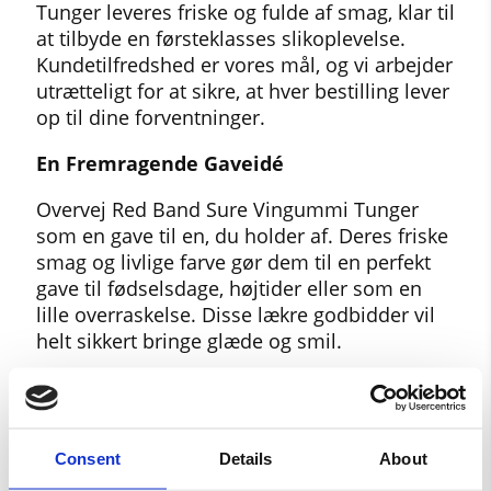
Tunger leveres friske og fulde af smag, klar til
at tilbyde en førsteklasses slikoplevelse.
Kundetilfredshed er vores mål, og vi arbejder
utrætteligt for at sikre, at hver bestilling lever
op til dine forventninger.
En Fremragende Gaveidé
Overvej Red Band Sure Vingummi Tunger
som en gave til en, du holder af. Deres friske
smag og livlige farve gør dem til en perfekt
gave til fødselsdage, højtider eller som en
lille overraskelse. Disse lækre godbidder vil
helt sikkert bringe glæde og smil.
Bestil Nu hos Slikaway
Oplev magien ved Red Band Sure Vingummi
Tunger og lad disse friske, syrlige godbidder
Consent
Details
About
blive en del af dine specielle øjeblikke og