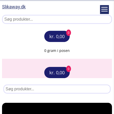
Slikaway.dk
0
kr. 0,00
0 gram i posen
0
kr. 0,00
Menu