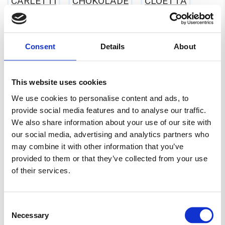
CARLETTI
CHOKOLADE
CLOETTA
ERHVERV
EVERS
FARS DAG
Consent
Details
About
FASTELAVN
FRANSSONS
FØDSELSDAG
GELATINEFRI
GLUTENFRI
HALLOWEEN
This website uses cookies
We use cookies to personalise content and ads, to
HARIBO
JUL
KARAMEL
LAKRIDS
provide social media features and to analyse our traffic.
We also share information about your use of our site with
LAKTOSEFRI
MALACO
MAOAM
our social media, advertising and analytics partners who
may combine it with other information that you’ve
MARS
MORS DAG
NYT SLIK
provided to them or that they’ve collected from your use
of their services.
RED BAND
SALTLAKRIDS
SKITTLES
SKUM
SLIKAWAY
Consent
Necessary
Selection