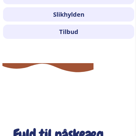
Slikhylden
Tilbud
Fyld til påskeæg