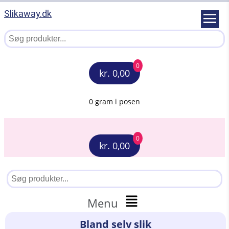
Slikaway.dk
0
kr. 0,00
0 gram i posen
0
kr. 0,00
Menu
Bland selv slik