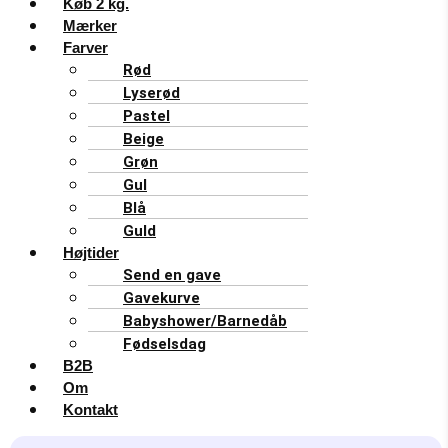
Køb 2 kg.
Mærker
Farver
Rød
Lyserød
Pastel
Beige
Grøn
Gul
Blå
Guld
Højtider
Send en gave
Gavekurve
Babyshower/Barnedåb
Fødselsdag
B2B
Om
Kontakt