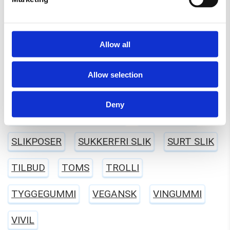
LAKTOSEFRI
MALACO
MAOAM
MARS
MORS DAG
NYT SLIK
Allow all
RED BAND
SALTLAKRIDS
SKITTLES
Allow selection
SKUM
SLIKAWAY
Deny
SLIK KASSER (KØB 2 KG.)
SLIKKEPIND
SLIKPOSER
SUKKERFRI SLIK
SURT SLIK
TILBUD
TOMS
TROLLI
TYGGEGUMMI
VEGANSK
VINGUMMI
VIVIL