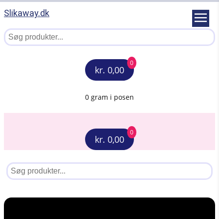
Slikaway.dk
0
kr. 0,00
0 gram i posen
0
kr. 0,00
Menu