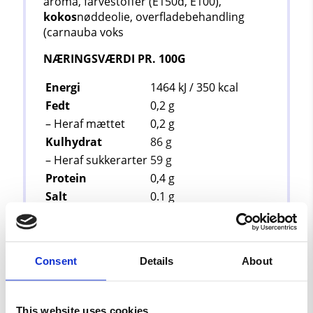
aroma, farvestoffer (E150d, E100),
kokos
nøddeolie, overfladebehandling
(carnauba voks
NÆRINGSVÆRDI PR. 100G
Energi
1464 kJ / 350
kcal
Fedt
0,2
g
– Heraf mættet
0,2
g
Kulhydrat
86 g
– Heraf sukkerarter
59 g
Protein
0,4
g
Salt
0.1
g
Se alt bland selv slik
Consent
Details
About
This website uses cookies