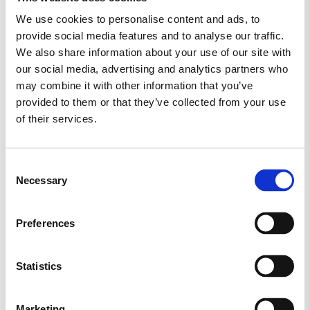
We use cookies to personalise content and ads, to
provide social media features and to analyse our traffic.
ANTON BERG
BABYSHOWER/BARNEDÅB
We also share information about your use of our site with
our social media, advertising and analytics partners who
BLAND SELV SLIK
BOLCHER
may combine it with other information that you’ve
provided to them or that they’ve collected from your use
CANDYLAND
CANDY PEOPLE
of their services.
CARLETTI
CHOKOLADE
CLOETTA
Consent
Necessary
ERHVERV
EVERS
FARS DAG
Selection
FASTELAVN
FRANSSONS
FØDSELSDAG
Preferences
GELATINEFRI
GLUTENFRI
HALLOWEEN
Statistics
HARIBO
JUL
KARAMEL
LAKRIDS
Marketing