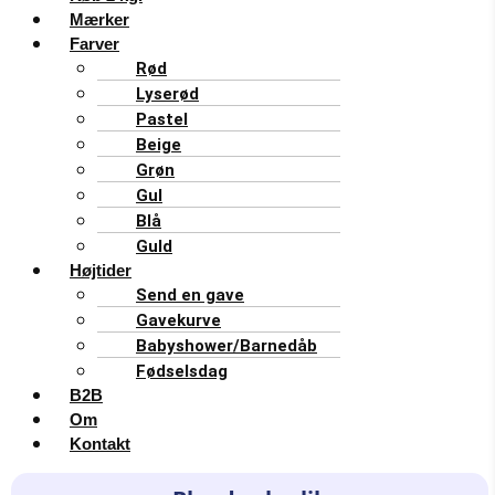
Mærker
Farver
Rød
Lyserød
Pastel
Beige
Grøn
Gul
Blå
Guld
Højtider
Send en gave
Gavekurve
Babyshower/Barnedåb
Fødselsdag
B2B
Om
Kontakt