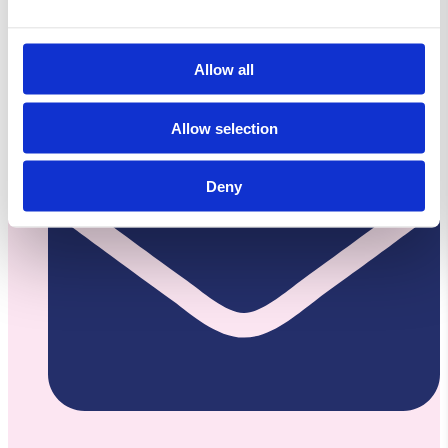
Lovvej,
4700 Næstved
Allow all
Allow selection
Deny