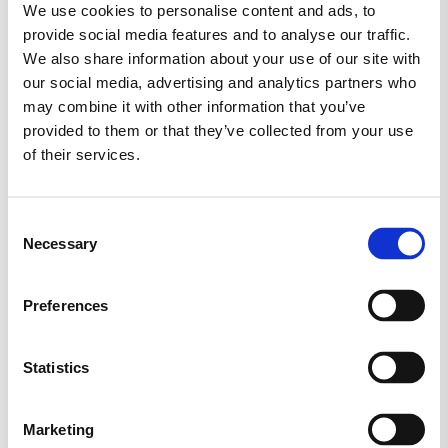
We use cookies to personalise content and ads, to
provide social media features and to analyse our traffic.
MARS
MORS DAG
NYT SLIK
We also share information about your use of our site with
our social media, advertising and analytics partners who
RED BAND
SALTLAKRIDS
SKITTLES
may combine it with other information that you’ve
provided to them or that they’ve collected from your use
SKUM
SLIKAWAY
of their services.
SLIK KASSER (KØB 2 KG.)
SLIKKEPIND
Consent
SLIKPOSER
SUKKERFRI SLIK
SURT SLIK
Necessary
Selection
TILBUD
TOMS
TROLLI
Preferences
TYGGEGUMMI
VEGANSK
VINGUMMI
Statistics
VIVIL
Marketing