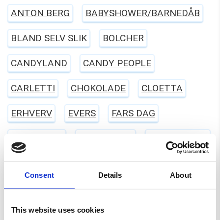
ANTON BERG
BABYSHOWER/BARNEDÅB
BLAND SELV SLIK
BOLCHER
CANDYLAND
CANDY PEOPLE
CARLETTI
CHOKOLADE
CLOETTA
ERHVERV
EVERS
FARS DAG
FASTELAVN
FRANSSONS
FØDSELSDAG
GELATINEFRI
GLUTENFRI
HALLOWEEN
Consent
Details
About
HARIBO
JUL
KARAMEL
LAKRIDS
This website uses cookies
LAKTOSEFRI
MALACO
MAOAM