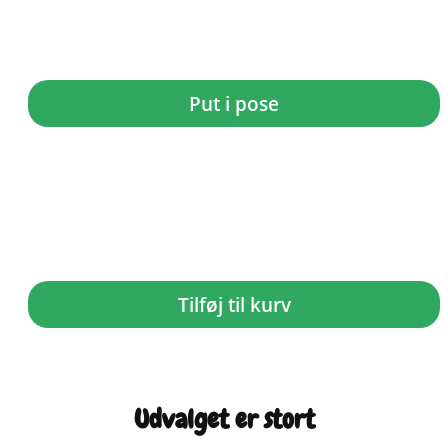
Dumle –...
kr.
7,49
Put i pose
Dumle Karameller...
kr.
500,00
Tilføj til kurv
Udvalget er stort