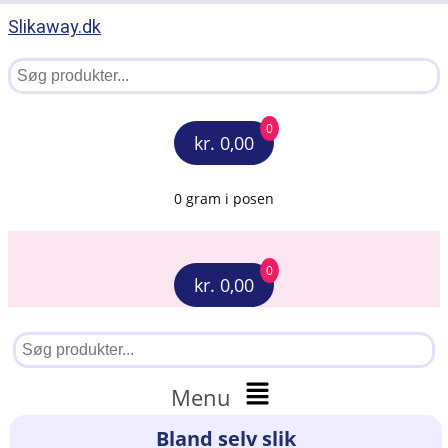
Slikaway.dk
0
kr. 0,00
0 gram i posen
0
kr. 0,00
Menu
Bland selv slik