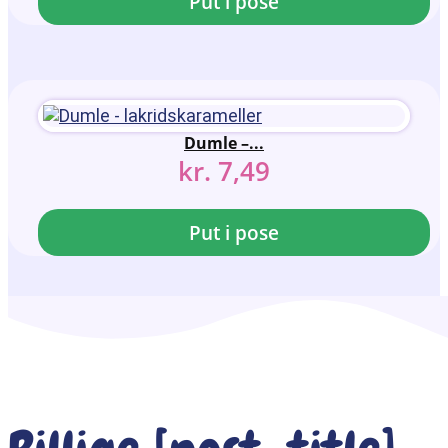
Put i pose
Dumle –...
kr.
7,49
Put i pose