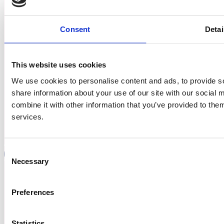
Consent
Detai
This website uses cookies
We use cookies to personalise content and ads, to provide so
share information about your use of our site with our social
combine it with other information that you’ve provided to them
services.
Køb et gavekort til bland-selv-slik
Kundeklubben
Consent
Necessary
Selection
Kundelogin
Preferences
Om os
FAQ
Statistics