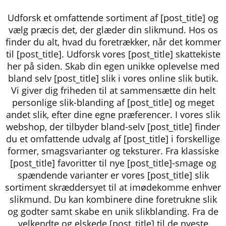
Udforsk et omfattende sortiment af [post_title] og
vælg præcis det, der glæder din slikmund. Hos os
finder du alt, hvad du foretrækker, når det kommer
til [post_title]. Udforsk vores [post_title] skattekiste
her på siden. Skab din egen unikke oplevelse med
bland selv [post_title] slik i vores online slik butik.
Vi giver dig friheden til at sammensætte din helt
personlige slik-blanding af [post_title] og meget
andet slik, efter dine egne præferencer. I vores slik
webshop, der tilbyder bland-selv [post_title] finder
du et omfattende udvalg af [post_title] i forskellige
former, smagsvarianter og teksturer. Fra klassiske
[post_title] favoritter til nye [post_title]-smage og
spændende varianter er vores [post_title] slik
sortiment skræddersyet til at imødekomme enhver
slikmund. Du kan kombinere dine foretrukne slik
og godter samt skabe en unik slikblanding. Fra de
velkendte og elskede [post_title] til de nyeste