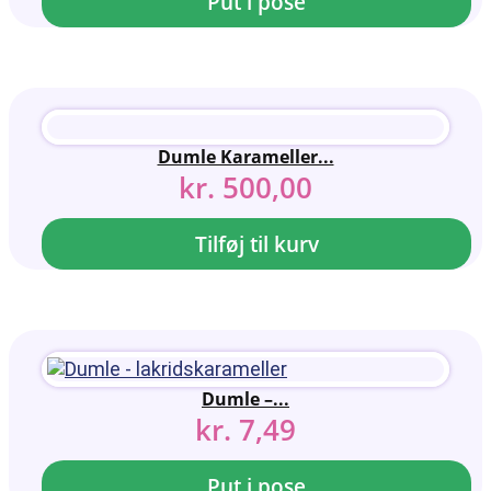
Put i pose
Dumle Karameller...
kr.
500,00
Tilføj til kurv
Dumle –...
kr.
7,49
Put i pose