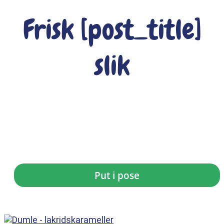
Frisk [post_title]
slik
Dumle Karameller
kr.
7,50
Put i pose