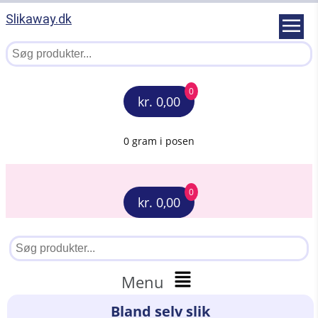
Slikaway.dk
0
kr. 0,00
0 gram i posen
0
kr. 0,00
Menu
Bland selv slik