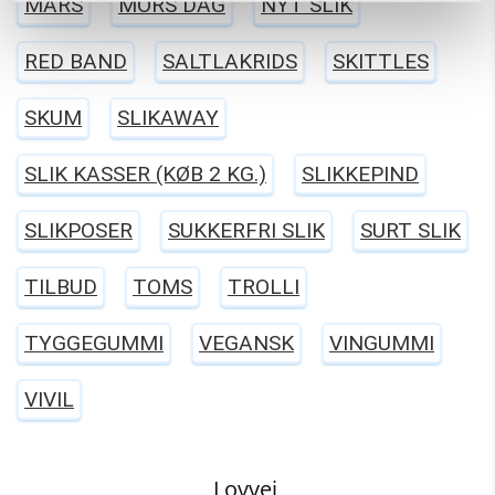
MARS
MORS DAG
NYT SLIK
RED BAND
SALTLAKRIDS
SKITTLES
SKUM
SLIKAWAY
SLIK KASSER (KØB 2 KG.)
SLIKKEPIND
SLIKPOSER
SUKKERFRI SLIK
SURT SLIK
TILBUD
TOMS
TROLLI
TYGGEGUMMI
VEGANSK
VINGUMMI
VIVIL
Lovvej,