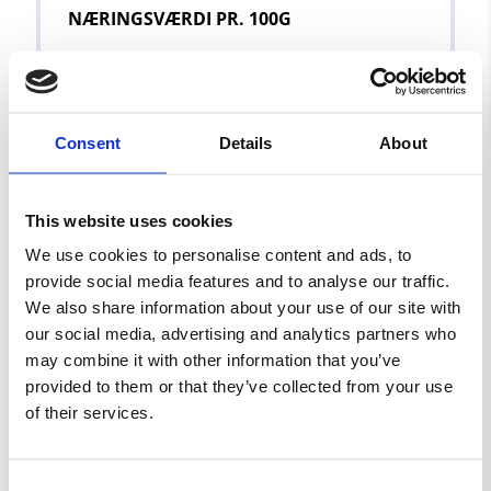
NÆRINGSVÆRDI PR. 100G
Energi
1983/474
kcal
Fedt
21
g
– Heraf mættet
15
g
Consent
Details
About
Kulhydrat
66
g
– Heraf sukkerarter
53
g
Protein
3.4
g
This website uses cookies
Salt
0.32
g
We use cookies to personalise content and ads, to
Se alt bland selv slik
provide social media features and to analyse our traffic.
We also share information about your use of our site with
our social media, advertising and analytics partners who
may combine it with other information that you’ve
provided to them or that they’ve collected from your use
of their services.
ANTON BERG
BABYSHOWER/BARNEDÅB
Consent