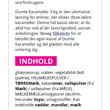
storforbrugere.
Dumle Karameller 3 Kg er den ultimative
løsning for enhver, der elsker disse lækre
karameller. Denne hel kasse sikrer, at du
altid har nok af din favoritgodbid, uanset
anledningen. Besøg
Slikaway
for at
bestille din egen kasse af Dumle
Karameller og del glæden med alle
omkring dig.
INDHOLD
glukosesirup, sukker, vegetabilsk fedt
(palme), HELMÆLKSPULVER /
TØRREMælk,
kakao
smør, vallepulver
(fra
Mælk
) / vallepulver (fra MÆLK) ,
MÆLKEMÆLK,emulgatorer (lecithin,
herunder
Soya
), smagsstoffer. Kan
indeholde
nødder, mandler, mælk