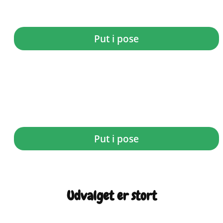
kr.
7,00
Put i pose
Carletti Juleskum
kr.
6,00
Put i pose
Udvalget er stort