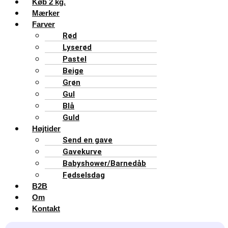
Køb 2 kg.
Mærker
Farver
Rød
Lyserød
Pastel
Beige
Grøn
Gul
Blå
Guld
Højtider
Send en gave
Gavekurve
Babyshower/Barnedåb
Fødselsdag
B2B
Om
Kontakt