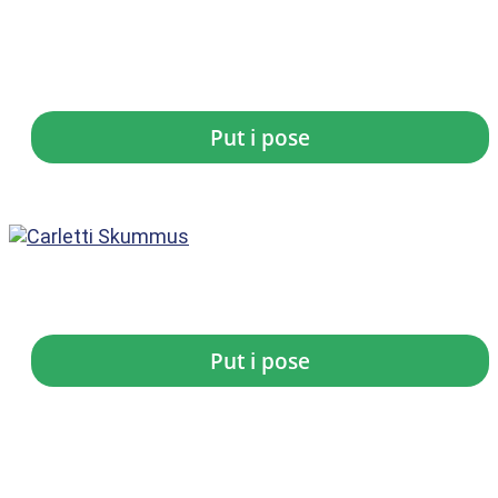
Carletti Chokolade...
kr.
6,49
Put i pose
Carletti Skummus
kr.
7,00
Put i pose
Carletti Big...