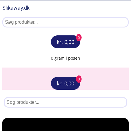
Slikaway.dk
0
kr. 0,00
0 gram i posen
0
kr. 0,00
Menu