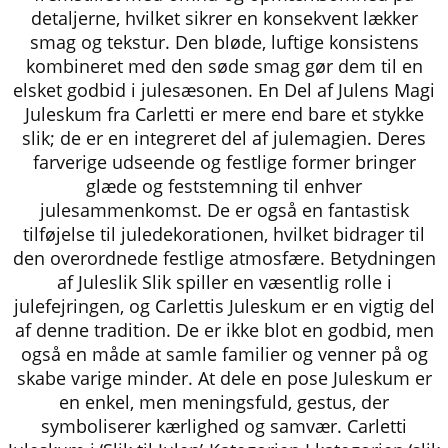
detaljerne, hvilket sikrer en konsekvent lækker
smag og tekstur. Den bløde, luftige konsistens
kombineret med den søde smag gør dem til en
elsket godbid i julesæsonen. En Del af Julens Magi
Juleskum fra Carletti er mere end bare et stykke
slik; de er en integreret del af julemagien. Deres
farverige udseende og festlige former bringer
glæde og feststemning til enhver
julesammenkomst. De er også en fantastisk
tilføjelse til juledekorationen, hvilket bidrager til
den overordnede festlige atmosfære. Betydningen
af Juleslik Slik spiller en væsentlig rolle i
julefejringen, og Carlettis Juleskum er en vigtig del
af denne tradition. De er ikke blot en godbid, men
også en måde at samle familier og venner på og
skabe varige minder. At dele en pose Juleskum er
en enkel, men meningsfuld, gestus, der
symboliserer kærlighed og samvær. Carletti