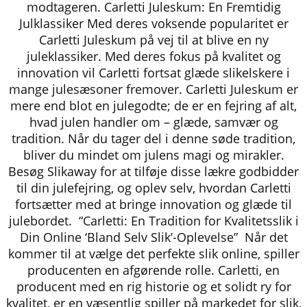
modtageren. Carletti Juleskum: En Fremtidig
Julklassiker Med deres voksende popularitet er
Carletti Juleskum på vej til at blive en ny
juleklassiker. Med deres fokus på kvalitet og
innovation vil Carletti fortsat glæde slikelskere i
mange julesæsoner fremover. Carletti Juleskum er
mere end blot en julegodte; de er en fejring af alt,
hvad julen handler om – glæde, samvær og
tradition. Når du tager del i denne søde tradition,
bliver du mindet om julens magi og mirakler.
Besøg Slikaway for at tilføje disse lækre godbidder
til din julefejring, og oplev selv, hvordan Carletti
fortsætter med at bringe innovation og glæde til
julebordet. “Carletti: En Tradition for Kvalitetsslik i
Din Online ‘Bland Selv Slik’-Oplevelse” Når det
kommer til at vælge det perfekte slik online, spiller
producenten en afgørende rolle. Carletti, en
producent med en rig historie og et solidt ry for
kvalitet, er en væsentlig spiller på markedet for slik,