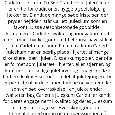
Carletti Juleskum: En Sød Tradition til Julen” Julen
er en tid for traditioner, hygge og selvfølgelig,
lækkerier. Blandt de mange søde fristelser, der
pryder højtiden, står Carletti Juleskum som en
favorit. Disse sæsonbetonede godbidder
kombinerer Carlettis kvalitet og innovation med
julens magi, hvilket gør dem til et must-have slik til
julen. Carletti Juleskum: En Juletradition Carletti
Juleskum har en særlig plads i hjertet af mange
slikelskere, især i julen. Disse skumgodter, der ofte
er formet som juletræer, hjerter, eller stjerner, og
kommer i forskellige julefarver og smage, er ikke
blot en delikatesse, men en del af julefejringen. De
er perfekte til at deles med familie og venner eller
som en sød overraskelse i en julekalender.
Kvaliteten bag Carlettis Juleskum Carletti er kendt
for deres engagement i kvalitet, og deres Juleskum
er ingen undtagelse. Hver skumgodbid er
fremstillet med omhu og opmærksomhed på