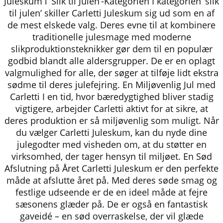
Juleskum i ‘Slik til Julen’-Kategorien I kategorien ‘slik
til julen’ skiller Carletti Juleskum sig ud som en af
de mest elskede valg. Deres evne til at kombinere
traditionelle julesmage med moderne
slikproduktionsteknikker gør dem til en populær
godbid blandt alle aldersgrupper. De er en oplagt
valgmulighed for alle, der søger at tilføje lidt ekstra
sødme til deres julefejring. En Miljøvenlig Jul med
Carletti I en tid, hvor bæredygtighed bliver stadig
vigtigere, arbejder Carletti aktivt for at sikre, at
deres produktion er så miljøvenlig som muligt. Når
du vælger Carletti Juleskum, kan du nyde dine
julegodter med visheden om, at du støtter en
virksomhed, der tager hensyn til miljøet. En Sød
Afslutning på Året Carletti Juleskum er den perfekte
måde at afslutte året på. Med deres søde smag og
festlige udseende er de en ideel måde at fejre
sæsonens glæder på. De er også en fantastisk
gaveidé – en sød overraskelse, der vil glæde