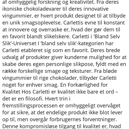
af omhyggelig forskning og kreativitet. Fra deres
ikoniske chokoladevarer til deres innovative
vingummier, er hvert produkt designet til at tilbyde
en unik smagsoplevelse. Carlettis evne til konstant
at innovere og overraske er, hvad der gør dem til
en favorit blandt slikelskere. Carletti i ‘Bland Selv
Slik’-Universet I ‘bland selv slik’-kategorien har
Carletti etableret sig som en favorit. Deres brede
udvalg af produkter giver kunderne mulighed for at
skabe deres egen personlige slikpose, fyldt med en
række forskellige smage og teksturer. Fra bløde
vingummier til rige chokolader, tilbyder Carletti
noget for enhver smag. En Forkærlighed for
Kvalitet Hos Carletti er kvalitet ikke bare et ord –
det er en filosofi. Hvert trin i
fremstillingsprocessen er omhyggeligt overvåget
for at sikre, at det endelige produkt ikke blot lever
op til, men overgår forbrugernes forventninger.
Denne kompromisløse tilgang til kvalitet er, hvad