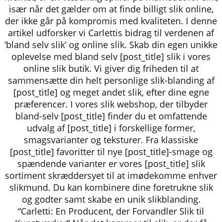
især når det gælder om at finde billigt slik online,
der ikke går på kompromis med kvaliteten. I denne
artikel udforsker vi Carlettis bidrag til verdenen af
‘bland selv slik’ og online slik. Skab din egen unikke
oplevelse med bland selv [post_title] slik i vores
online slik butik. Vi giver dig friheden til at
sammensætte din helt personlige slik-blanding af
[post_title] og meget andet slik, efter dine egne
præferencer. I vores slik webshop, der tilbyder
bland-selv [post_title] finder du et omfattende
udvalg af [post_title] i forskellige former,
smagsvarianter og teksturer. Fra klassiske
[post_title] favoritter til nye [post_title]-smage og
spændende varianter er vores [post_title] slik
sortiment skræddersyet til at imødekomme enhver
slikmund. Du kan kombinere dine foretrukne slik
og godter samt skabe en unik slikblanding.
“Carletti: En Producent, der Forvandler Slik til