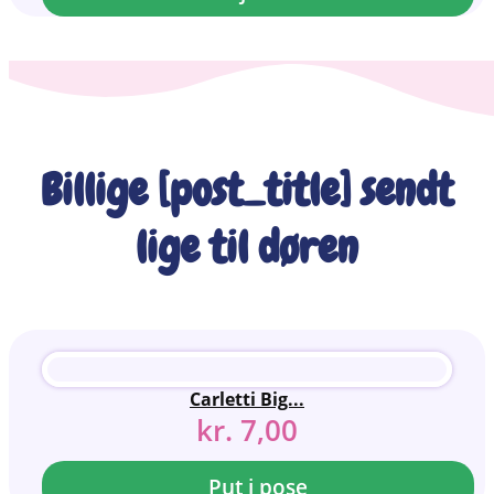
Billige [post_title] sendt
lige til døren
Carletti Big...
kr.
7,00
Put i pose