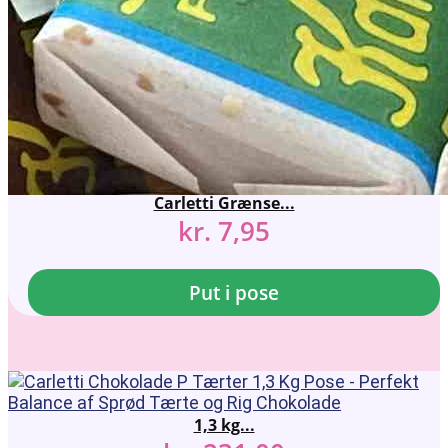
Carletti Grænse...
kr.
7,95
Put i pose
1,3 kg...