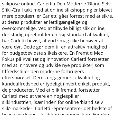
slikpose online. Carletti i Den Moderne ‘Bland Selv
Slik’-Æra I takt med at online slikshopping er blevet
mere populært, er Carletti gået forrest med at sikre,
at deres produkter er lettilgængelige og
overkommelige. Ved at tilbyde billigt slik online,
der stadig opretholder en høj standard af kvalitet,
har Carletti bevist, at god smag ikke behøver at
være dyr. Dette gør dem til en attraktiv mulighed
for budgetbevidste slikelskere. En Fremtid Med
Fokus på Kvalitet og Innovation Carletti fortsætter
med at innovere og udvikle nye produkter, som
tilfredsstiller den moderne forbrugers
efterspørgsel. Deres engagement i kvalitet og
kundetilfredshed er tydeligt i hvert enkelt produkt,
de producerer. Med et blik fremad, fortsætter
Carletti med at være en nøglespiller i
slikindustrien, især inden for online ‘bland selv
slik’-markeder. Carletti repræsenterer det bedste af
begge verdener – tradition og innovation. For dem,