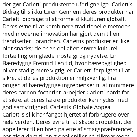
der gør Carletti-produkterne uforlignelige. Carlettis
Bidrag til Slikkulturen Gennem deres produkter har
Carletti bidraget til at forme slikkulturen globalt.
Deres evne til at kombinere traditionelle metoder
med moderne innovation har gjort dem til en
trendsetter i branchen. Carlettis produkter er ikke
blot snacks; de er en del af en større kulturel
fortælling om glæde, nostalgi og nydelse. En
Bæredygtig Fremtid I en tid, hvor bæredygtighed
bliver stadig mere vigtig, er Carletti forpligtet til at
sikre, at deres produktion er miljøvenlig. Fra
brugen af bæredygtige ingredienser til at minimere
deres carbon footprint, arbejder Carletti hårdt for
at sikre, at deres lækre produkter kan nydes med
god samvittighed. Carlettis Globale Appeal
Carletti’s slik har fanget hjertet af forbrugere over
hele verden. Deres evne til at skabe produkter, der
appellerer til en bred palette af smagspræferencer,
har gjort dem til en global spiller på slikmarkedet.