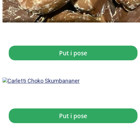
Carletti Mini...
kr.
12,00
Put i pose
Carletti Skumbanan
kr.
7,00
Put i pose