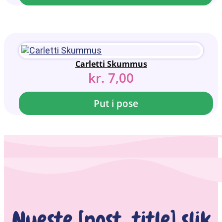
Carletti Skummus
kr.
7,00
Put i pose
Nyeste [post_title] slik