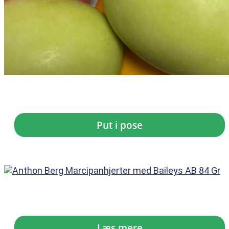
Anthon Berg...
kr.
14,00
Put i pose
Anthon Berg...
kr.
30,95
Læs mere