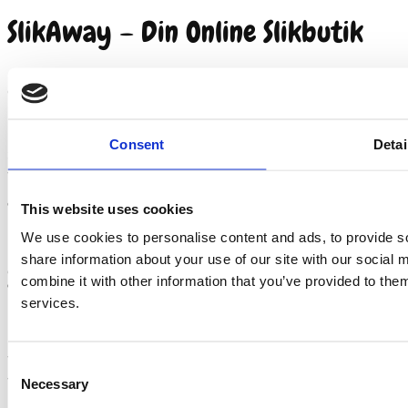
SlikAway – Din Online Slikbutik
SlikAway
er Anthon Bergs dedikerede webshop,
der specialiserer sig i
bland selv slik
online.
Gennem SlikAway kan kunderne få en
Consent
Detai
skræddersyet oplevelse ved at vælge deres
favoritslik og få det leveret lige til døren. Dette
giver en bekvem og personlig måde at nyde
This website uses cookies
lækkerier på, lige meget hvor man er.
We use cookies to personalise content and ads, to provide so
share information about your use of our site with our social
Sortiment på SlikAway
combine it with other information that you’ve provided to them
services.
På SlikAway finder du et bredt udvalg af slik, lige
fra klassiske chokoladeprodukter til moderne
Consent
favoritter. Webshoppen gør det nemt at blande og
Necessary
Selection
matche forskellige typer slik, så du kan skabe din