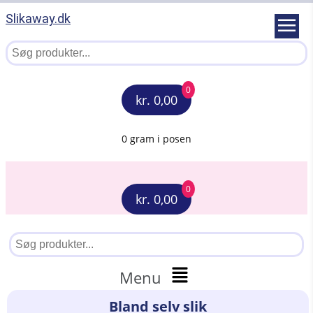
Slikaway.dk
0
kr. 0,00
0 gram i posen
0
kr. 0,00
Menu
Bland selv slik