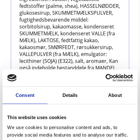
fedtstoffer (palme, shea), HASSELNØDDER,
glukosesirup, SKUMMETMÆLKSPULVER,
fugtighedsbevarende middel:
sorbitolsirup, kakaomasse, kondenseret
SKUMMETMÆLK, kondenseret VALLE (fra
MÆLK), LAKTOSE, fedtfattig kakao,
kakaosmør, SMØRFEDT, rørsukkersirup,
VALLEPULVER (fra MÆLK), emulgator:
lecithiner (SOJA) (E322), salt, aromaer, Kan
også indeholde bestanddele fra MANDEL,
JORDNØD og andre NØDDER,
Ernæring
Consent
Details
About
energi
522 kcal / 2183 kJ
This website uses cookies
fedt
28,8 g
We use cookies to personalise content and ads, to
– mættede fedtsyrer
12,7 g
provide social media features and to analyse our traffic.
kulhydrater
59 g