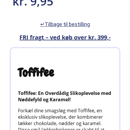
kr.
9,95
↵Tilbage til bestilling
FRI fragt – ved køb over kr. 399,-
Toffifee
Toffifee: En Overdådig Slikoplevelse med
Nøddefyld og Karamel!
Forkæl dine smagsløg med Toffifee, en
eksklusiv slikoplevelse, der kombinerer
lækker chokolade, nødder og karamel.
Disse små lækkerbiskener er skabt til at