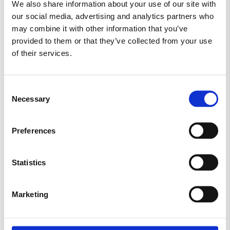
We also share information about your use of our site with
af hvilke sukker
48,9 g
our social media, advertising and analytics partners who
proteiner
6 g
may combine it with other information that you’ve
saltækvivalenter
0,3 g
provided to them or that they’ve collected from your use
of their services.
Se alt bland selv slik
Consent
Necessary
Selection
Preferences
ANTON BERG
BABYSHOWER/BARNEDÅB
Statistics
BLAND SELV SLIK
BOLCHER
Marketing
CANDYLAND
CANDY PEOPLE
CARLETTI
CHOKOLADE
CLOETTA