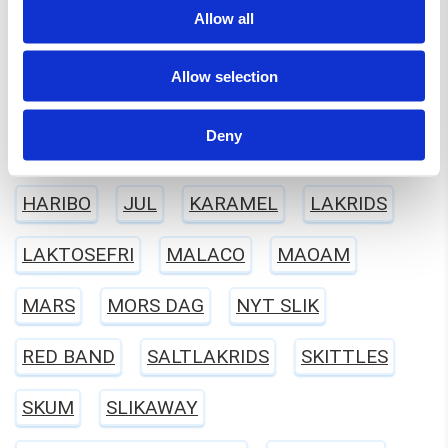
Allow all
ERHVERV
EVERS
FARS DAG
Allow selection
FASTELAVN
FRANSSONS
FØDSELSDAG
Deny
GELATINEFRI
GLUTENFRI
HALLOWEEN
HARIBO
JUL
KARAMEL
LAKRIDS
LAKTOSEFRI
MALACO
MAOAM
MARS
MORS DAG
NYT SLIK
RED BAND
SALTLAKRIDS
SKITTLES
SKUM
SLIKAWAY