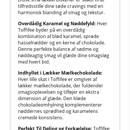
tilfredsstille dine søde cravings med en
harmonisk blanding af smag og tekstur.
Overdådig Karamel og Nøddefyld:
Hver
Toffifee byder på en overdådig
kombination af blød karamel, sprøde
hasselnødder og en kerne af chokolade.
Denne perfekte balance af sødme og
nøddeagtig smag vil glæde dine smagsløg
med hvert bid.
Indhyllet i Lækker Mælkechokolade:
Hver lille skat i Toffifee er omgivet af
lækker mælkechokolade, der fuldender
smagsoplevelsen og tilføjer en ekstra
dimension af glæde. Den bløde
chokoladeomhylning komplementerer
nøddernes sprødhed og karamelens
cremede konsistens.
Perfekt Til Deling og Forkælelse:
Toffifee