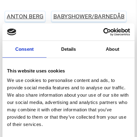
ANTON BERG
BABYSHOWER/BARNEDÅB
BLAND SELV SLIK
BOLCHER
CANDYLAND
CANDY PEOPLE
Consent
Details
About
CARLETTI
CHOKOLADE
CLOETTA
This website uses cookies
ERHVERV
EVERS
FARS DAG
We use cookies to personalise content and ads, to
provide social media features and to analyse our traffic.
FASTELAVN
FRANSSONS
FØDSELSDAG
We also share information about your use of our site with
our social media, advertising and analytics partners who
GELATINEFRI
GLUTENFRI
HALLOWEEN
may combine it with other information that you’ve
provided to them or that they’ve collected from your use
of their services.
HARIBO
JUL
KARAMEL
LAKRIDS