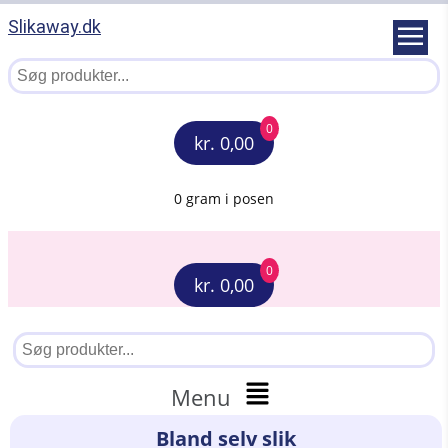
Slikaway.dk
0
kr. 0,00
0 gram i posen
0
kr. 0,00
Menu
Bland selv slik