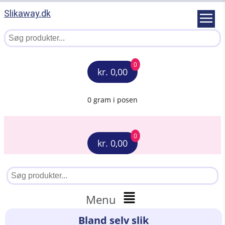
Slikaway.dk
0
kr. 0,00
0 gram i posen
0
kr. 0,00
Menu
Bland selv slik