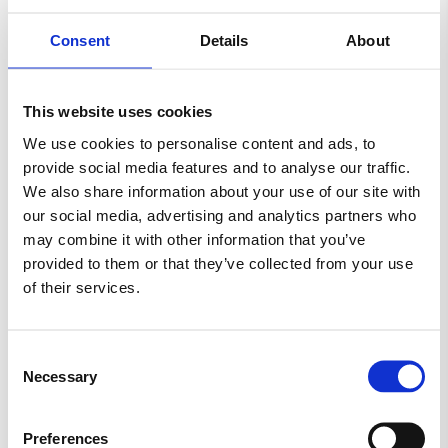
GELATINEFRI
GLUTENFRI
HALLOWEEN
Consent
Details
About
HARIBO
JUL
KARAMEL
LAKRIDS
This website uses cookies
LAKTOSEFRI
MALACO
MAOAM
We use cookies to personalise content and ads, to
provide social media features and to analyse our traffic.
MARS
MORS DAG
NYT SLIK
We also share information about your use of our site with
our social media, advertising and analytics partners who
RED BAND
SALTLAKRIDS
SKITTLES
may combine it with other information that you’ve
provided to them or that they’ve collected from your use
SKUM
SLIKAWAY
of their services.
SLIK KASSER (KØB 2 KG.)
SLIKKEPIND
Consent
Necessary
Selection
SLIKPOSER
SUKKERFRI SLIK
SURT SLIK
TILBUD
TOMS
TROLLI
Preferences