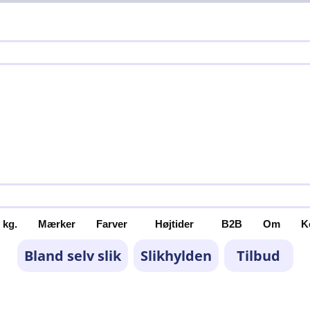
 kg.
Mærker
Farver
Højtider
B2B
Om
K
Bland selv slik
Slikhylden
Tilbud