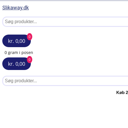
Slikaway.dk
0
kr. 0,00
0 gram i posen
0
kr. 0,00
Køb 2