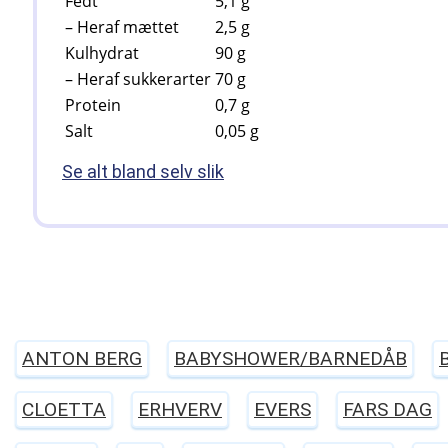
Fedt
5,1
g
– Heraf mættet
2,5
g
Kulhydrat
90
g
– Heraf sukkerarter
70
g
Protein
0,7
g
Salt
0,05
g
Se alt bland selv slik
ANTON BERG
BABYSHOWER/BARNEDÅB
CLOETTA
ERHVERV
EVERS
FARS DAG