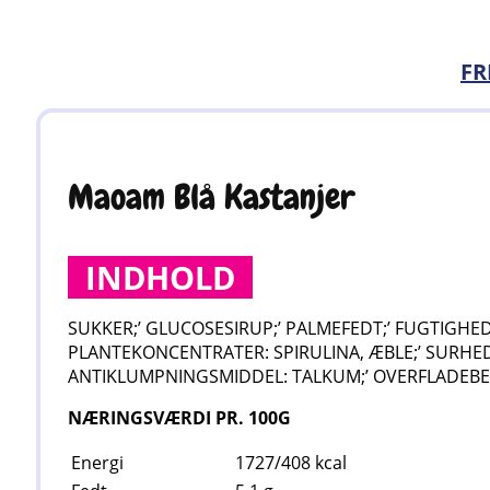
FR
Maoam Blå Kastanjer
INDHOLD
SUKKER;’ GLUCOSESIRUP;’ PALMEFEDT;’ FUGTIGHED
PLANTEKONCENTRATER: SPIRULINA, ÆBLE;’ SUR
ANTIKLUMPNINGSMIDDEL: TALKUM;’ OVERFLADEBEH
NÆRINGSVÆRDI PR. 100G
Energi
1727/408
kcal