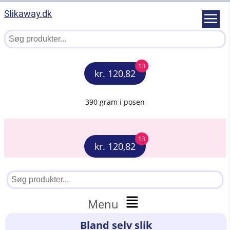
Slikaway.dk
13
kr. 120,82
390 gram i posen
13
kr. 120,82
Menu
Bland selv slik