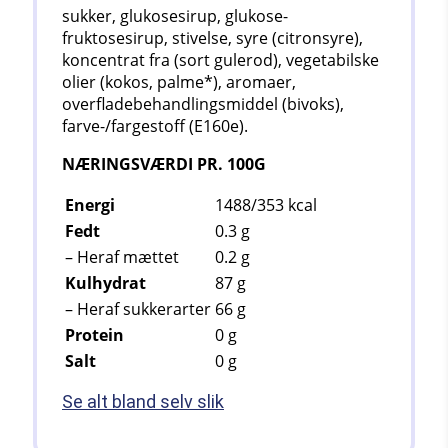
sukker, glukosesirup, glukose-
fruktosesirup, stivelse, syre (citronsyre),
koncentrat fra (sort gulerod), vegetabilske
olier (kokos, palme*), aromaer,
overfladebehandlingsmiddel (bivoks),
farve-/fargestoff (E160e).
NÆRINGSVÆRDI PR. 100G
Energi
1488/353
kcal
Fedt
0.3
g
– Heraf mættet
0.2
g
Kulhydrat
87
g
– Heraf sukkerarter
66
g
Protein
0 g
Salt
0
g
Se alt bland selv slik