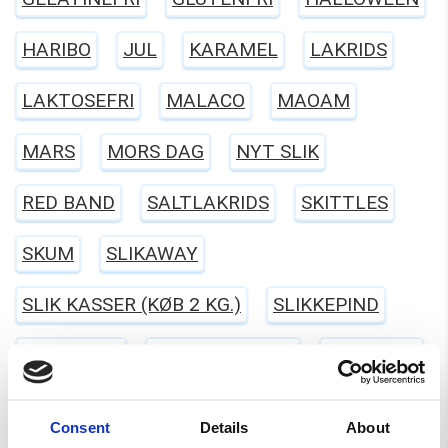
HARIBO
JUL
KARAMEL
LAKRIDS
LAKTOSEFRI
MALACO
MAOAM
MARS
MORS DAG
NYT SLIK
RED BAND
SALTLAKRIDS
SKITTLES
SKUM
SLIKAWAY
SLIK KASSER (KØB 2 KG.)
SLIKKEPIND
SLIKPOSER
SUKKERFRI SLIK
SURT SLIK
TILBUD
TOMS
TROLLI
Consent
Details
About