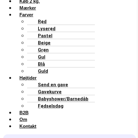
Køb 2 kg.
Mærker
Farver
Rød
Lyserød
Pastel
Beige
Grøn
Gul
Blå
Guld
Højtider
Send en gave
Gavekurve
Babyshower/Barnedåb
Fødselsdag
B2B
Om
Kontakt