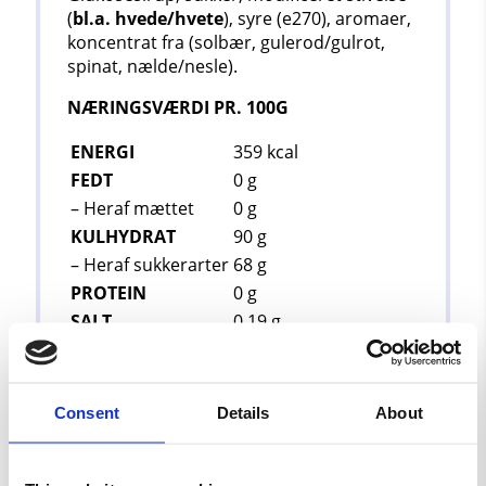
(
bl.a. hvede/hvete
), syre (e270), aromaer,
koncentrat fra (solbær, gulerod/gulrot,
spinat, nælde/nesle).
NÆRINGSVÆRDI PR. 100G
ENERGI
359
kcal
FEDT
0 g
– Heraf mættet
0 g
KULHYDRAT
90 g
– Heraf sukkerarter
68 g
PROTEIN
0 g
SALT
0,19 g
Se alt bland selv slik
Consent
Details
About