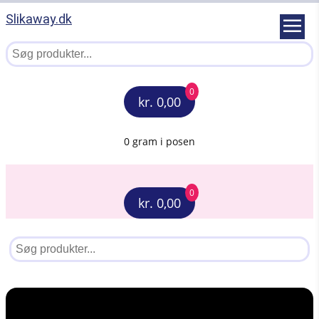
Slikaway.dk
0
kr. 0,00
0 gram i posen
0
kr. 0,00
Menu