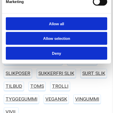
Marketing
LAKTOSEFRI
MALACO
MAOAM
MARS
MORS DAG
NYT SLIK
Allow all
RED BAND
SALTLAKRIDS
SKITTLES
Allow selection
SKUM
SLIKAWAY
Deny
SLIK KASSER (KØB 2 KG.)
SLIKKEPIND
SLIKPOSER
SUKKERFRI SLIK
SURT SLIK
TILBUD
TOMS
TROLLI
TYGGEGUMMI
VEGANSK
VINGUMMI
VIVIL