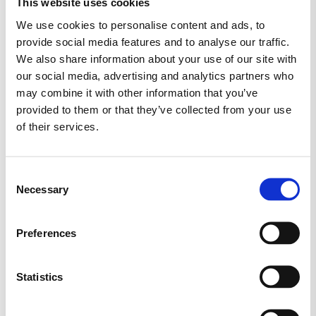
This website uses cookies
We use cookies to personalise content and ads, to
provide social media features and to analyse our traffic.
ANTON BERG
BABYSHOWER/BARNEDÅB
We also share information about your use of our site with
our social media, advertising and analytics partners who
BLAND SELV SLIK
BOLCHER
may combine it with other information that you’ve
provided to them or that they’ve collected from your use
CANDYLAND
CANDY PEOPLE
of their services.
CARLETTI
CHOKOLADE
CLOETTA
Consent
Necessary
Selection
ERHVERV
EVERS
FARS DAG
FASTELAVN
FRANSSONS
FØDSELSDAG
Preferences
GELATINEFRI
GLUTENFRI
HALLOWEEN
Statistics
HARIBO
JUL
KARAMEL
LAKRIDS