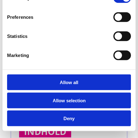
Svampe
Preferences
kr.
4,50
Statistics
Marketing
↵Tilbage til bestilling
FRI fragt – ved køb over kr. 399,-
Allow all
Allow selection
Malaco Jordbær Svampe
Deny
INDHOLD