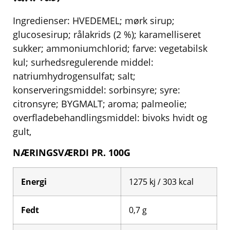
Ingredienser: HVEDEMEL; mørk sirup;
glucosesirup; rålakrids (2 %); karamelliseret
sukker; ammoniumchlorid; farve: vegetabilsk
kul; surhedsregulerende middel:
natriumhydrogensulfat; salt;
konserveringsmiddel: sorbinsyre; syre:
citronsyre; BYGMALT; aroma; palmeolie;
overfladebehandlingsmiddel: bivoks hvidt og
gult,
NÆRINGSVÆRDI PR. 100G
Energi
1275 kj / 303
kcal
Fedt
0,7
g