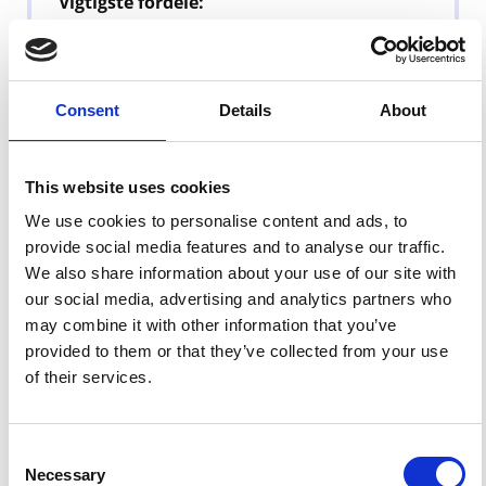
Vigtigste fordele:
Rig og Fyldig Smag:
Nyd den dybe,
søde lakridssmag, der gør Haribo
Skipper Skrå til en favorit blandt
Consent
Details
About
lakridsaficionados.
Perfekt Konsistens:
Blød og let at
tygge, ideel til en sød snack når som
This website uses cookies
helst.
We use cookies to personalise content and ads, to
Sjovt Design:
De unikke skrå-streger
provide social media features and to analyse our traffic.
indbyder til leg og nydelse, perfekt for
We also share information about your use of our site with
både børn og voksne.
our social media, advertising and analytics partners who
Perfekt til:
may combine it with other information that you’ve
En hyggelig aften derhjemme.
provided to them or that they’ve collected from your use
At dele med venner og familie under
of their services.
film eller spilaftener.
En sød overraskelse i madpakken eller
som en del af en gave.
Consent
Lad Haribo Skipper Skrå (Sød Lakrids) blive
Necessary
Selection