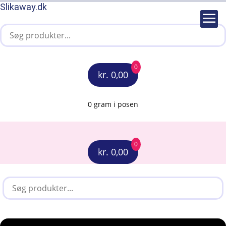
Slikaway.dk
0
kr. 0,00
0 gram i posen
0
kr. 0,00
Menu