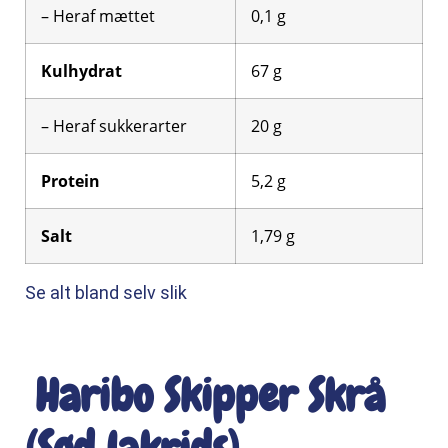
– Heraf mættet
0,1
g
Kulhydrat
67
g
– Heraf sukkerarter
20
g
Protein
5,2
g
Salt
1,79
g
Se alt bland selv slik
Haribo Skipper Skrå