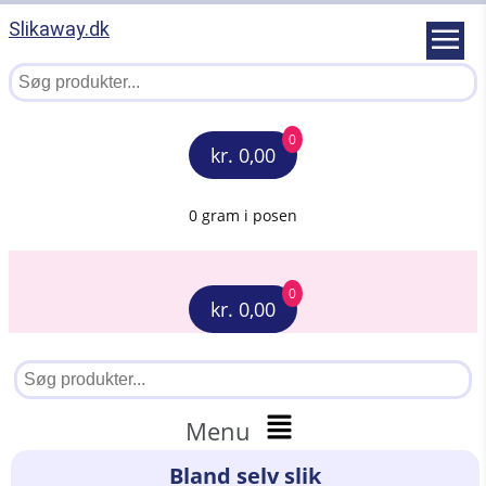
Slikaway.dk
0
kr. 0,00
0 gram i posen
0
kr. 0,00
Menu
Bland selv slik