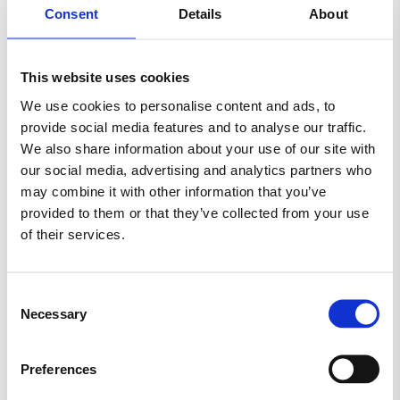
GELATINEFRI
GLUTENFRI
HALLOWEEN
Consent
Details
About
HARIBO
JUL
KARAMEL
LAKRIDS
This website uses cookies
LAKTOSEFRI
MALACO
MAOAM
We use cookies to personalise content and ads, to
provide social media features and to analyse our traffic.
MARS
MORS DAG
NYT SLIK
We also share information about your use of our site with
our social media, advertising and analytics partners who
RED BAND
SALTLAKRIDS
SKITTLES
may combine it with other information that you’ve
provided to them or that they’ve collected from your use
SKUM
SLIKAWAY
of their services.
SLIK KASSER (KØB 2 KG.)
SLIKKEPIND
Consent
Necessary
Selection
SLIKPOSER
SUKKERFRI SLIK
SURT SLIK
TILBUD
TOMS
TROLLI
Preferences