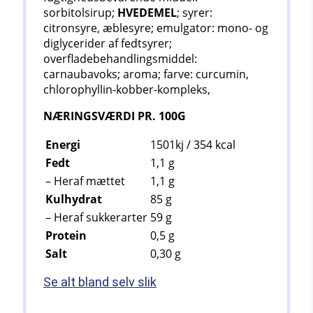
sorbitolsirup;
HVEDEMEL
; syrer:
citronsyre, æblesyre; emulgator: mono- og
diglycerider af fedtsyrer;
overfladebehandlingsmiddel:
carnaubavoks; aroma; farve: curcumin,
chlorophyllin-kobber-kompleks,
NÆRINGSVÆRDI PR. 100G
Energi
1501kj / 354
kcal
Fedt
1,1
g
– Heraf mættet
1,1
g
Kulhydrat
85
g
– Heraf sukkerarter
59
g
Protein
0,5
g
Salt
0,30 g
Se alt bland selv slik