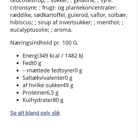
citronsyre; ; frugt- og plantekoncentrater:
ræddike, sødkartoffel, gulerod, saflor, solbær,
hibiscus; ; sirup af invertsukker; ; menthol; ;
eucalyptusolie; ; aroma.
Næringsindhold pr. 100 G.
Energi
349 kcal / 1482 kJ
Fedt
0 g
– mættede fedtsyrer
0 g
Saltækvivalenter
0 g
af hvilke sukker
49 g
Proteiner
6,5 g
Kulhydrater
80 g
Se alt bland selv slik