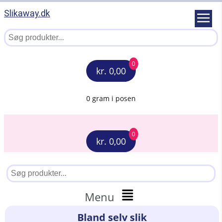
Slikaway.dk
0
kr. 0,00
0 gram i posen
0
kr. 0,00
Menu
Bland selv slik