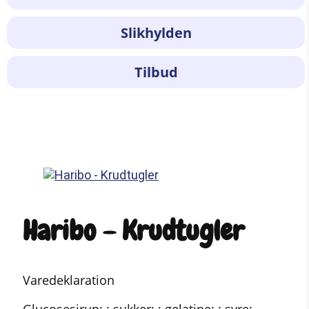
Slikhylden
Tilbud
Haribo – Krudtugler
Varedeklaration
Glucosesirup; ; sukker; ; gelatine; ; syre: