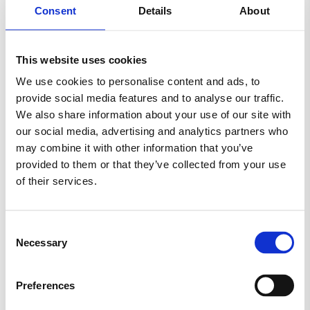
Consent
Details
About
HARIBO
JUL
KARAMEL
LAKRIDS
This website uses cookies
LAKTOSEFRI
MALACO
MAOAM
We use cookies to personalise content and ads, to
provide social media features and to analyse our traffic.
MARS
MORS DAG
NYT SLIK
We also share information about your use of our site with
our social media, advertising and analytics partners who
RED BAND
SALTLAKRIDS
SKITTLES
may combine it with other information that you’ve
provided to them or that they’ve collected from your use
SKUM
SLIKAWAY
of their services.
SLIK KASSER (KØB 2 KG.)
SLIKKEPIND
Consent
Necessary
SLIKPOSER
SUKKERFRI SLIK
SURT SLIK
Selection
TILBUD
TOMS
TROLLI
Preferences