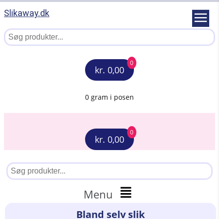
Slikaway.dk
0
kr. 0,00
0 gram i posen
0
kr. 0,00
Menu
Bland selv slik