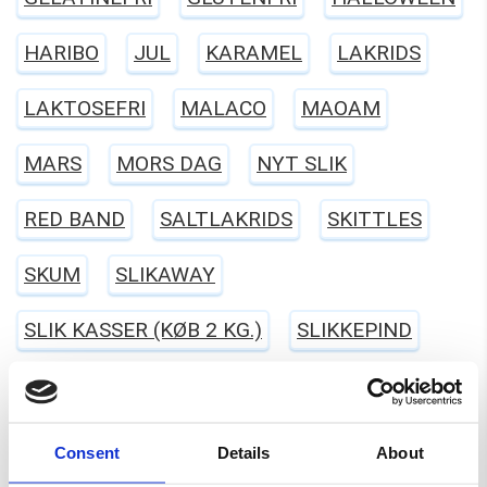
HARIBO
JUL
KARAMEL
LAKRIDS
LAKTOSEFRI
MALACO
MAOAM
MARS
MORS DAG
NYT SLIK
RED BAND
SALTLAKRIDS
SKITTLES
SKUM
SLIKAWAY
SLIK KASSER (KØB 2 KG.)
SLIKKEPIND
SLIKPOSER
SUKKERFRI SLIK
SURT SLIK
TILBUD
TOMS
TROLLI
Consent
Details
About