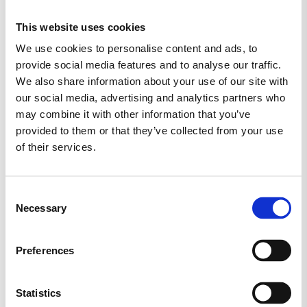
TYGGEGUMMI
VEGANSK
VINGUMMI
This website uses cookies
VIVIL
We use cookies to personalise content and ads, to
provide social media features and to analyse our traffic.
We also share information about your use of our site with
Lovvej,
our social media, advertising and analytics partners who
4700 Næstved
may combine it with other information that you’ve
provided to them or that they’ve collected from your use
of their services.
Consent
Necessary
Selection
Preferences
Statistics