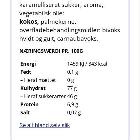
karamelliseret sukker, aroma,
vegetabilsk olie:
kokos,
palmekerne,
overfladebehandlingsmidler: bivoks
hvidt og gult, carnaubavoks.
NÆRINGSVÆRDI PR. 100G
Energi
1459 KJ / 343
kcal
Fedt
0,1
g
– Heraf mættet
0
g
Kulhydrat
77
g
– Heraf sukkerarter
46
g
Protein
6,9
g
Salt
0,07
g
Se alt bland selv slik