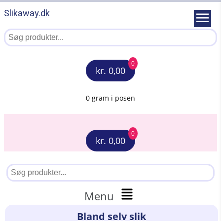
Slikaway.dk
0
kr. 0,00
0 gram i posen
0
kr. 0,00
Menu
Bland selv slik