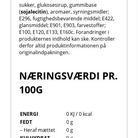
sukker, glukosesirup, gummibase
(
sojalecitin
), aromaer, syrningsmidler;
E296, fugtighedsbevarende middel; E422,
glansmiddel; E901, E903, farvestoffer;
E100, E120, E133, E160c. Forandringer i
produkternes indhold kan ske. Kontroller
derfor altid produktinformationen på
originalindpakningen.
NÆRINGSVÆRDI PR.
100G
ENERGI
0 KJ / 0
kcal
FEDT
0 g
– Heraf mættet
0 g