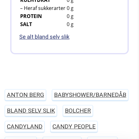
KULHYDRAT
0 g
– Heraf sukkerarter
0 g
PROTEIN
0 g
SALT
0 g
Se alt bland selv slik
ANTON BERG
BABYSHOWER/BARNEDÅB
BLAND SELV SLIK
BOLCHER
CANDYLAND
CANDY PEOPLE