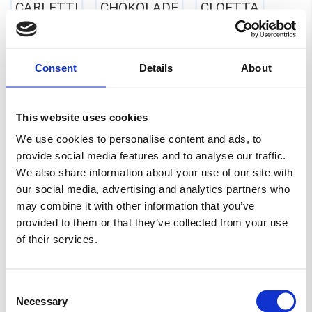
CARLETTI
CHOKOLADE
CLOETTA
ERHVERV
EVERS
FARS DAG
Consent
Details
About
FASTELAVN
FRANSSONS
FØDSELSDAG
GELATINEFRI
GLUTENFRI
HALLOWEEN
This website uses cookies
We use cookies to personalise content and ads, to
HARIBO
JUL
KARAMEL
LAKRIDS
provide social media features and to analyse our traffic.
We also share information about your use of our site with
LAKTOSEFRI
MALACO
MAOAM
our social media, advertising and analytics partners who
may combine it with other information that you’ve
MARS
MORS DAG
NYT SLIK
provided to them or that they’ve collected from your use
of their services.
RED BAND
SALTLAKRIDS
SKITTLES
Consent
SKUM
SLIKAWAY
Necessary
Selection