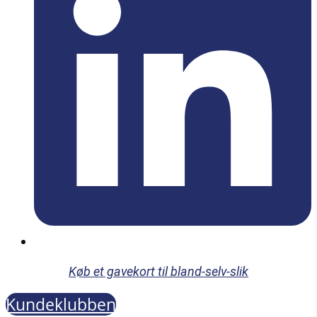
Køb et gavekort til bland-selv-slik
Kundeklubben