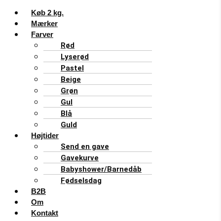
Køb 2 kg.
Mærker
Farver
Rød
Lyserød
Pastel
Beige
Grøn
Gul
Blå
Guld
Højtider
Send en gave
Gavekurve
Babyshower/Barnedåb
Fødselsdag
B2B
Om
Kontakt