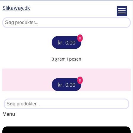
Slikaway.dk
0
kr. 0,00
0 gram i posen
0
kr. 0,00
Menu