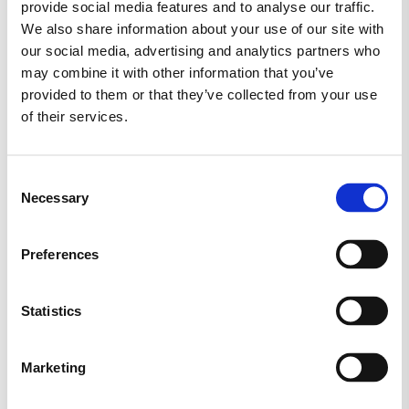
provide social media features and to analyse our traffic.
We also share information about your use of our site with
our social media, advertising and analytics partners who
may combine it with other information that you’ve
CHOCODELUXE 850g fra Slikaway – Dit
provided to them or that they’ve collected from your use
Chokolade Paradis 🍫🌈
of their services.
Oplev den ultimative chokoladeforkælelse
med CHOCODELUXE 850g, en eksklusiv
sammensætning af de fineste
Consent
chokoladevarianter, omhyggeligt udvalgt
Necessary
Selection
af Slikaway. Med en vægt på 850g tilbyder
denne chokoladepakke en rig og
mangfoldig smagspalette, der vil glæde
Preferences
enhver chokoladeentusiast.
Fra det øjeblik du bestiller online, tilbyder
Statistics
Slikaway en nem og bekvem måde at få
dine chokoladeønsker opfyldt, leveret
direkte til din dør. CHOCODELUXE 850g
Marketing
repræsenterer ikke blot lækker chokolade,
men også Slikaways engagement i kvalitet