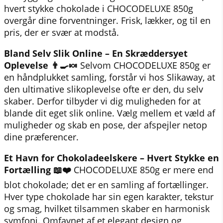
hvert stykke chokolade i CHOCODELUXE 850g
overgår dine forventninger. Frisk, lækker, og til en
pris, der er svær at modstå.
Bland Selv Slik Online – En Skræddersyet
Oplevelse 👨‍🍳🍬
Selvom CHOCODELUXE 850g er
en håndplukket samling, forstår vi hos Slikaway, at
den ultimative slikoplevelse ofte er den, du selv
skaber. Derfor tilbyder vi dig muligheden for at
blande dit eget slik online. Vælg mellem et væld af
muligheder og skab en pose, der afspejler netop
dine præferencer.
Et Havn for Chokoladeelskere – Hvert Stykke en
Fortælling 📖❤️
CHOCODELUXE 850g er mere end
blot chokolade; det er en samling af fortællinger.
Hver type chokolade har sin egen karakter, tekstur
og smag, hvilket tilsammen skaber en harmonisk
symfoni. Omfavnet af et elegant design og