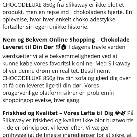
CHOCODELUXE 850g fra Slikaway er ikke blot et
produkt, men en rejse ind i chokoladens hjerte. En
oplevelse, hvor hver enkelt chokoladestykke
fortæller sin egen unikke historie.
Nem og Bekvem Online Shopping – Chokolade
Leveret til Din Dør 🛒🏠
I dagens travle verden
værdsætter vi alle bekvemmeligheden ved at
kunne købe vores favoritslik online. Med Slikaway
bliver denne drøm en realitet. Bestil nemt
CHOCODELUXE 850g fra din sofa og glæd dig over
at få den leveret lige til din dør. Vores
brugervenlige platform sikrer en problemfri
shoppingoplevelse, hver gang.
Friskhed og Kvalitet – Vores Løfte til Dig 💎🌿
På
Slikaway er friskhed og kvalitet ikke blot buzzwords
– de er principper, vi lever efter. Vi vælger
omhyggeligt de fineste ingredienser for at sikre, at