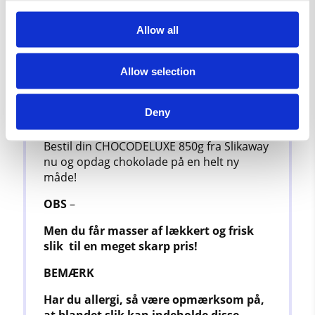
og bæredygtighed.
Allow all
Uanset anledningen, om det er en gave til
en speciel person eller en selvforkælelse,
Allow selection
er CHOCODELUXE 850g et perfekt valg.
Dette luksuriøse chokoladesortiment
garanterer en udsøgt smagsoplevelse, der
Deny
vil gøre hver bid til en fejring.
Bestil din CHOCODELUXE 850g fra Slikaway
nu og opdag chokolade på en helt ny
måde!
OBS
–
Men du får masser af lækkert og frisk
slik
til en meget skarp pris!
BEMÆRK
Har du allergi, så være opmærksom på,
at
blandet slik kan indeholde disse