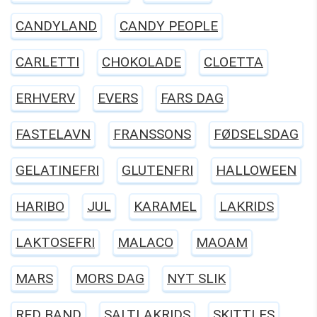
CANDYLAND
CANDY PEOPLE
CARLETTI
CHOKOLADE
CLOETTA
ERHVERV
EVERS
FARS DAG
FASTELAVN
FRANSSONS
FØDSELSDAG
GELATINEFRI
GLUTENFRI
HALLOWEEN
HARIBO
JUL
KARAMEL
LAKRIDS
LAKTOSEFRI
MALACO
MAOAM
MARS
MORS DAG
NYT SLIK
RED BAND
SALTLAKRIDS
SKITTLES