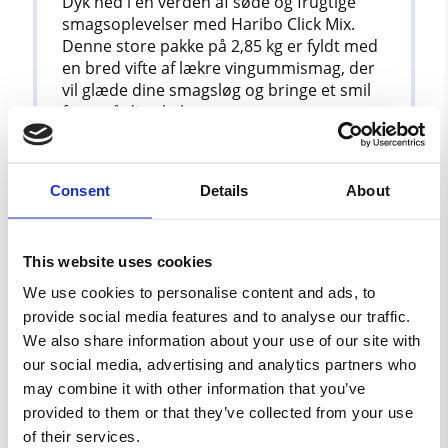
Dyk ned i en verden af ​​søde og frugtige
smagsoplevelser med Haribo Click Mix.
Denne store pakke på 2,85 kg er fyldt med
en bred vifte af lækre vingummismag, der
vil glæde dine smagsløg og bringe et smil
frem på dine læber.
Med en blanding af forskellige former,
farver og smag er Haribo Click Mix en fest
Consent
Details
About
for sanserne. Nyd den sprøde tekstur og
de intense frugtsmage, som hver enkelt
vingummistykke bringer med sig. Uanset
om du foretrækker klassiske
This website uses cookies
smagskombinationer som jordbær og
We use cookies to personalise content and ads, to
æble eller mere eksotiske varianter som
provide social media features and to analyse our traffic.
ananas og passionsfrugt, vil du finde noget
We also share information about your use of our site with
at elske i denne blanding.
our social media, advertising and analytics partners who
Perfekt til enhver lejlighed, fra filmhygge
may combine it with other information that you’ve
derhjemme til en sjov fest med venner, er
provided to them or that they’ve collected from your use
Haribo Click Mix en uundværlig del af
of their services.