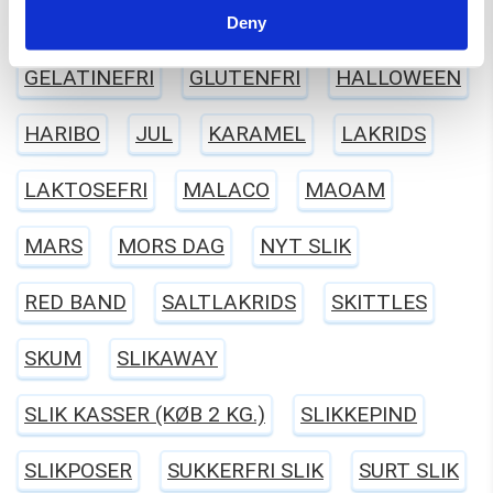
FASTELAVN
FRANSSONS
FØDSELSDAG
Deny
GELATINEFRI
GLUTENFRI
HALLOWEEN
HARIBO
JUL
KARAMEL
LAKRIDS
LAKTOSEFRI
MALACO
MAOAM
MARS
MORS DAG
NYT SLIK
RED BAND
SALTLAKRIDS
SKITTLES
SKUM
SLIKAWAY
SLIK KASSER (KØB 2 KG.)
SLIKKEPIND
SLIKPOSER
SUKKERFRI SLIK
SURT SLIK