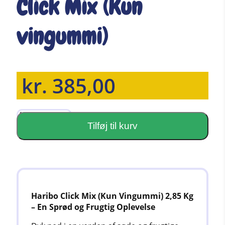
Click Mix (Kun
vingummi)
kr.
385,00
2,85
kg
Tilføj til kurv
Haribo
–
Click
Mix
(Kun
vingummi)
Haribo Click Mix (Kun Vingummi) 2,85 Kg
antal
– En Sprød og Frugtig Oplevelse