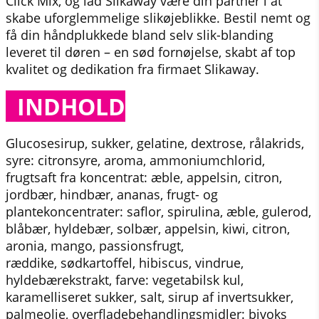
Click Mix, og lad Slikaway være din partner i at
skabe uforglemmelige slikøjeblikke. Bestil nemt og
få din håndplukkede bland selv slik-blanding
leveret til døren – en sød fornøjelse, skabt af top
kvalitet og dedikation fra firmaet Slikaway.
INDHOLD
Glucosesirup, sukker, gelatine, dextrose, rålakrids,
syre: citronsyre, aroma, ammoniumchlorid,
frugtsaft fra koncentrat: æble, appelsin, citron,
jordbær, hindbær, ananas, frugt- og
plantekoncentrater: saflor, spirulina, æble, gulerod,
blåbær, hyldebær, solbær, appelsin, kiwi, citron,
aronia, mango, passionsfrugt,
ræddike, sødkartoffel, hibiscus, vindrue,
hyldebærekstrakt, farve: vegetabilsk kul,
karamelliseret sukker, salt, sirup af invertsukker,
palmeolie, overfladebehandlingsmidler: bivoks