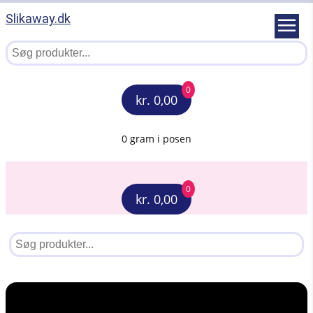
Slikaway.dk
0
kr. 0,00
0 gram i posen
0
kr. 0,00
Menu