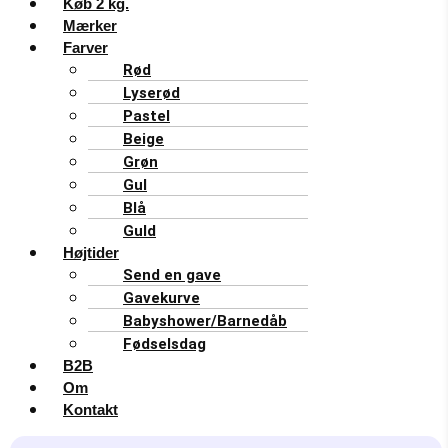
Køb 2 kg.
Mærker
Farver
Rød
Lyserød
Pastel
Beige
Grøn
Gul
Blå
Guld
Højtider
Send en gave
Gavekurve
Babyshower/Barnedåb
Fødselsdag
B2B
Om
Kontakt