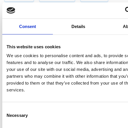
ERHVERV
EVERS
FARS DAG
FASTELAVN
FRANSSONS
FØDSELSDAG
Consent
Details
Ab
GELATINEFRI
GLUTENFRI
HALLOWEEN
This website uses cookies
HARIBO
JUL
KARAMEL
LAKRIDS
We use cookies to personalise content and ads, to provide s
features and to analyse our traffic. We also share informatio
LAKTOSEFRI
MALACO
MAOAM
your use of our site with our social media, advertising and an
partners who may combine it with other information that you’
provided to them or that they’ve collected from your use of th
MARS
MORS DAG
NYT SLIK
services.
RED BAND
SALTLAKRIDS
SKITTLES
Consent
SKUM
SLIKAWAY
Necessary
Selection
SLIK KASSER (KØB 2 KG.)
SLIKKEPIND