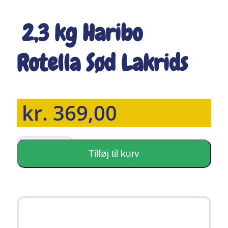
2,3 kg Haribo
Rotella Sød Lakrids
kr.
369,00
2,3
kg
Tilføj til kurv
Haribo
Rotella
Sød
Lakrids
antal