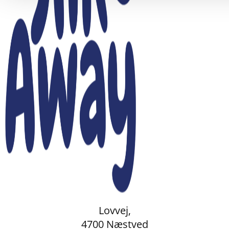
Lovvej,
4700 Næstved