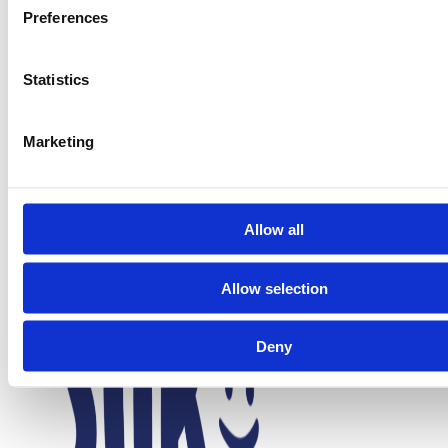
Preferences
SLIKPOSER
SUKKERFRI SLIK
SURT SLIK
Statistics
TILBUD
TOMS
TROLLI
Marketing
TYGGEGUMMI
VEGANSK
VINGUMMI
VIVIL
Allow all
Allow selection
Deny