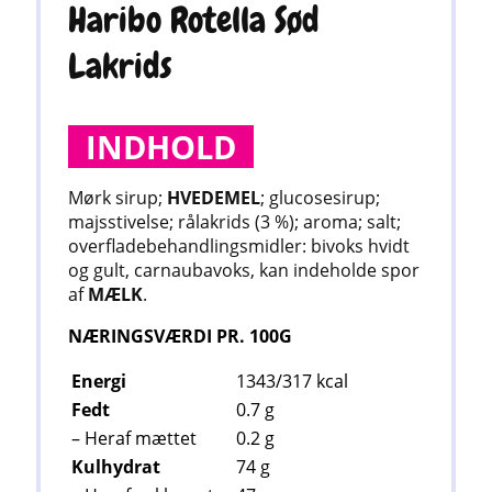
Haribo Rotella Sød
Lakrids
INDHOLD
Mørk sirup;
HVEDEMEL
; glucosesirup;
majsstivelse; rålakrids (3 %); aroma; salt;
overfladebehandlingsmidler: bivoks hvidt
og gult, carnaubavoks, kan indeholde spor
af
MÆLK
.
NÆRINGSVÆRDI PR. 100G
Energi
1343/317
kcal
Fedt
0.7
g
– Heraf mættet
0.2
g
Kulhydrat
74
g