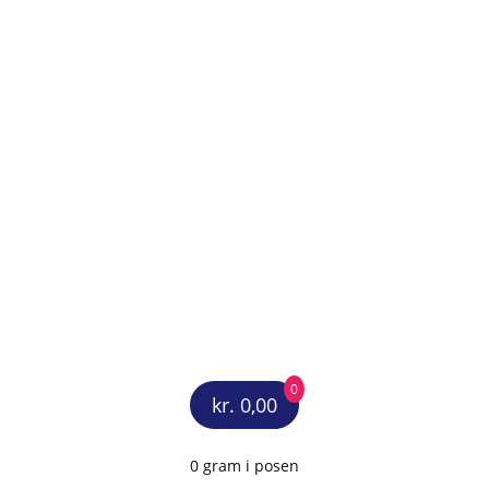
0
kr. 0,00
0 gram i posen