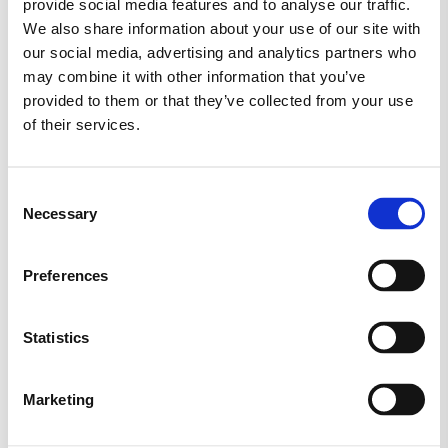
provide social media features and to analyse our traffic.
MARS
MORS DAG
NYT SLIK
We also share information about your use of our site with
our social media, advertising and analytics partners who
may combine it with other information that you’ve
RED BAND
SALTLAKRIDS
SKITTLES
provided to them or that they’ve collected from your use
of their services.
SKUM
SLIKAWAY
SLIK KASSER (KØB 2 KG.)
SLIKKEPIND
Consent
Necessary
Selection
SLIKPOSER
SUKKERFRI SLIK
SURT SLIK
Preferences
TILBUD
TOMS
TROLLI
TYGGEGUMMI
VEGANSK
VINGUMMI
Statistics
VIVIL
Marketing