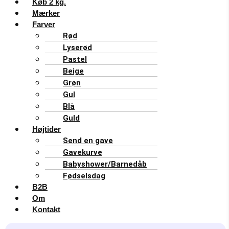
Køb 2 kg.
Mærker
Farver
Rød
Lyserød
Pastel
Beige
Grøn
Gul
Blå
Guld
Højtider
Send en gave
Gavekurve
Babyshower/Barnedåb
Fødselsdag
B2B
Om
Kontakt