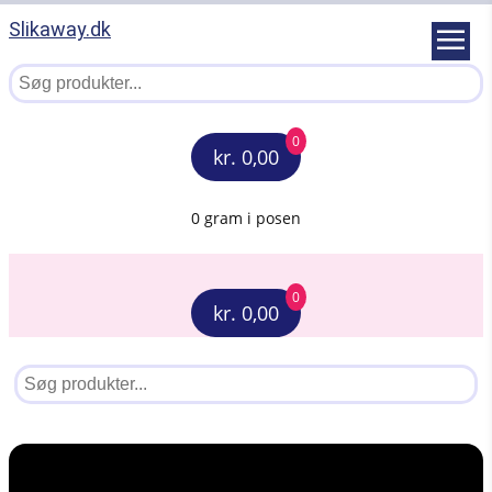
Slikaway.dk
0
kr. 0,00
0 gram i posen
0
kr. 0,00
Menu