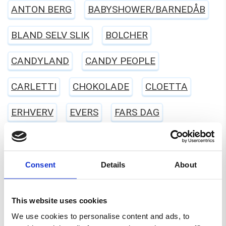
ANTON BERG
BABYSHOWER/BARNEDÅB
BLAND SELV SLIK
BOLCHER
CANDYLAND
CANDY PEOPLE
CARLETTI
CHOKOLADE
CLOETTA
ERHVERV
EVERS
FARS DAG
FASTELAVN
FRANSSONS
FØDSELSDAG
GELATINEFRI
GLUTENFRI
HALLOWEEN
Consent
Details
About
HARIBO
JUL
KARAMEL
LAKRIDS
This website uses cookies
LAKTOSEFRI
MALACO
MAOAM
We use cookies to personalise content and ads, to