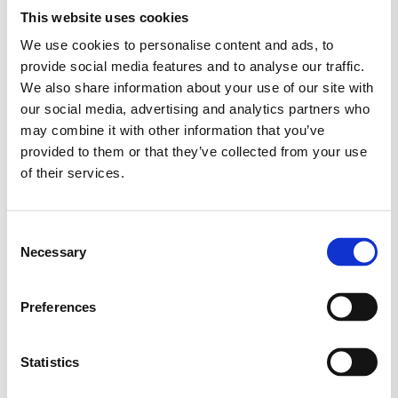
sikrer, at du undgår sanktioner og tab af
This website uses cookies
placeringer. Vores fokus ligger på grundig
We use cookies to personalise content and ads, to
søgeordsanalyse, indholdsoptimering og
provide social media features and to analyse our traffic.
We also share information about your use of our site with
teknisk SEO, så du får en
our social media, advertising and analytics partners who
helhedsorienteret optimering. Med os
may combine it with other information that you’ve
som din partner får du SEO-resultater
provided to them or that they’ve collected from your use
inden for budgettet og en solid placering i
of their services.
søgeresultaterne. Hos
er vores
Royaldigital
mål at maksimere dit marketingbudget og
Consent
samtidig øge din online synlighed. Vores
Necessary
Selection
effektive og budgetvenlige SEO-løsninger
gør det muligt for selv små virksomheder
Preferences
at konkurrere med de større aktører.
Royaldigital leverer SEO, der gør en
Statistics
forskel for din virksomheds online