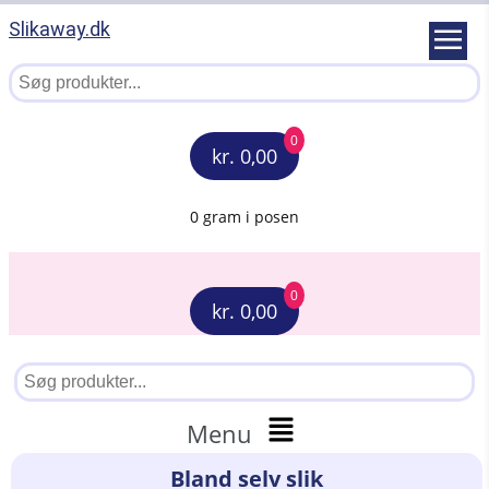
Slikaway.dk
0
kr. 0,00
0 gram i posen
0
kr. 0,00
Menu
Bland selv slik