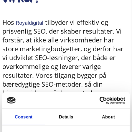
Hos
tilbyder vi effektiv og
Royaldigital
prisvenlig SEO, der skaber resultater. Vi
forstår, at ikke alle virksomheder har
store marketingbudgetter, og derfor har
vi udviklet SEO-løsninger, der både er
overkommelige og leverer varige
resultater. Vores tilgang bygger på
bæredygtige SEO-metoder, så din
hjemmeside opnår langsigtede
placeringer uden at gå på kompromis
med kvaliteten. Hos
anvender vi
Royaldigital
Consent
Details
About
etiske SEO-teknikker, der overholder
søgemaskinernes retningslinjer, hvilket